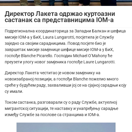
Директор Лакета одржао куртоазни
састанак са представницима IOM-а
Подрегионална координаторица за Западни Балкан и шефица
мисије IOM-а у БиХ, Laura Lungarotti, посјетила је Службу
заједно са својим сарадницима. Повод посјете био је
завршетак мисије замјенице шефице мисије IOM-а у БиХ,
госпође Blanche Picarello. Господин Michael O’Mahony ће
преузети улогу новог замјеника госпође Laure Lungarotti.
Директор Лакета честитао је новом замјенику на
новоизабраној позицији, а госпођи Blanche пожелио много
среће у будућем раду, захваливши јој се на сјајној сарадњи коју
су имали.
Током састанка, разговарали су о раду Службе, актуелној
мигрантској ситуацији, те наставку и унапређењу сарадње
између Службе за послове са странцима и IOM-а.