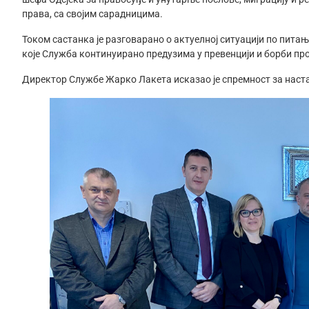
права, са својим сарадницима.
Током састанка је разговарано о актуелној ситуацији по пита
које Служба континуирано предузима у превенцији и борби пр
Директор Службе Жарко Лакета исказао је спремност за наста