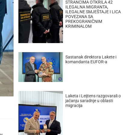
STRANCIMA OTKRILA 42
ILEGALNA MIGRANTA,
ILEGALNE SMJEŠTAJE I LICA
POVEZANA SA
PREKOGRANIČNIM
KRIMINALOM
Sastanak direktora Lakete i
komandanta EUFOR-a
Laketa i Leijtens razgovarali o
jačanju saradnje u oblasti
migracija
ну