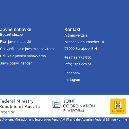
Javne nabavke
Kontakt
Budžet službe
A transverzala
Plan javnih nabavki
Michael Schumacher 10
71000 Sarajevo, BiH
Obavještenja o javnim nabavkama
Odluke o javnim nabavkama
+387 33 772 950
Javni pozivi i tenderi
info@sps.gov.ba
Facebook
Instagram
he Asylum, Migration and Integration Fund (AMIF) and the Austrian Federal Ministry of the