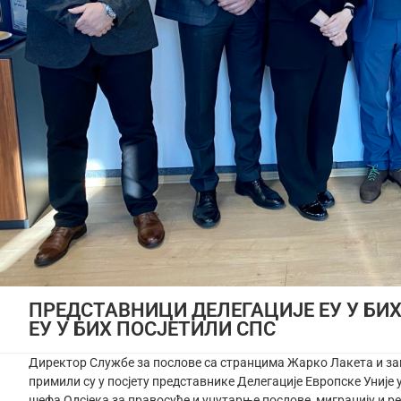
ПРЕДСТАВНИЦИ ДЕЛЕГАЦИЈЕ ЕУ У БИ
ЕУ У БИХ ПОСЈЕТИЛИ СПС
Директор Службе за послове са странцима Жарко Лакета и за
примили су у посјету представнике Делегације Европске Уније 
шефа Одсјека за правосуђе и унутарње послове, миграцију и р