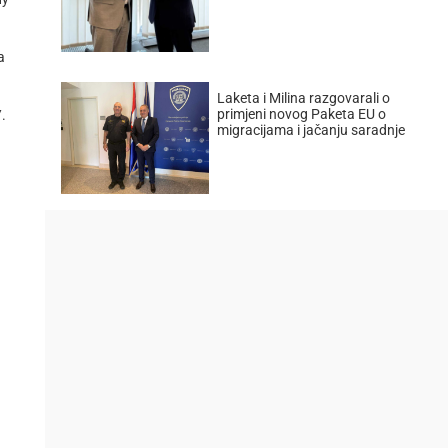
а
Laketa i Milina razgovarali o
primjeni novog Paketa EU o
.
migracijama i jačanju saradnje