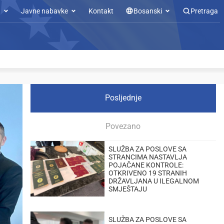
u
Javne nabavke
Kontakt
Bosanski
Pretraga
Posljednje
Povezano
SLUŽBA ZA POSLOVE SA
STRANCIMA NASTAVLJA
POJAČANE KONTROLE:
OTKRIVENO 19 STRANIH
DRŽAVLJANA U ILEGALNOM
SMJEŠTAJU
SLUŽBA ZA POSLOVE SA