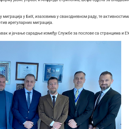
њу миграција у БиХ, изазовима у свакодневном раду, те активностим
отив ирегуларних миграција.
вак и јачање сарадње између Службе за послове са странцима и ЕУ