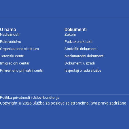
O nama
Dokumenti
Nadležnosti
Zakoni
Rukovodstvo
Podzakonski akti
Organizaciona struktura
Strateški dokumenti
Terenski centri
Međunarodni dokumenti
Imigracioni centar
Dokumenti u izradi
Privremeno prihvatni centri
Izvještaji o radu službe
Politika privatnosti i Uslovi korištenja
Copyright © 2026 Služba za poslove sa strancima. Sva prava zadržana.