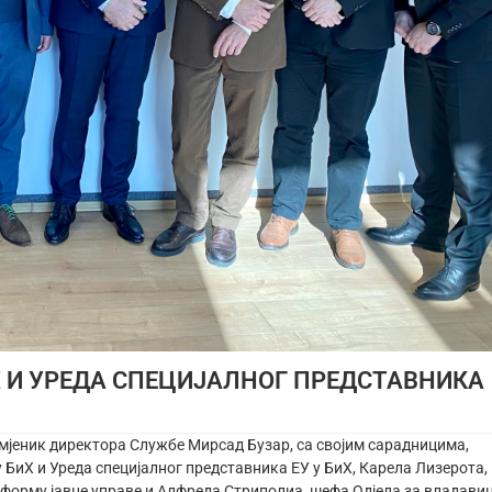
Х И УРЕДА СПЕЦИЈАЛНОГ ПРЕДСТАВНИКА
мјеник директора Службе Мирсад Бузар, са својим сарадницима,
у БиХ и Уреда специјалног представника ЕУ у БиХ, Карела Лизерота,
еформу јавне управе и Алфреда Стриполиа, шефа Одјела за владави