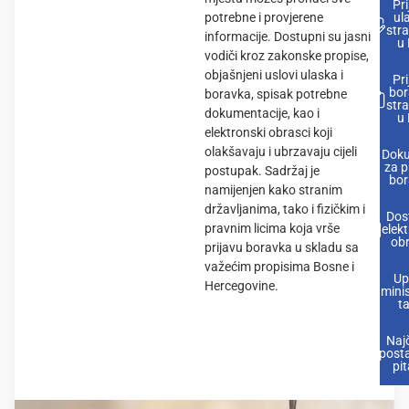
Pri
potrebne i provjerene
ul
str
informacije. Dostupni su jasni
u 
vodiči kroz zakonske propise,
objašnjeni uslovi ulaska i
Pri
bor
boravka, spisak potrebne
str
dokumentacije, kao i
u 
elektronski obrasci koji
olakšavaju i ubrzavaju cijeli
Doku
za p
postupak. Sadržaj je
bor
namijenjen kako stranim
državljanima, tako i fizičkim i
Dos
pravnim licima koja vrše
elekt
obr
prijavu boravka u skladu sa
važećim propisima Bosne i
Up
Hercegovine.
adminis
ta
Naj
posta
pit