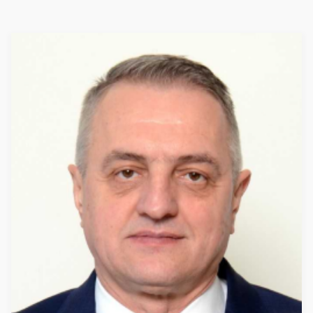
KONTROLE:
OTKRIVENO 19
STRANIH
DRŽAVLJANA U
ILEGALNOM
SMJEŠTAJU