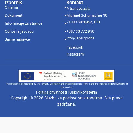
Izbornik
Kontakt
O nama
A transverzala
Dokumenti
Michael Schumacher 10
71000 Sarajevo, BiH
Informacije za strance
Odnosi s javošću
+387 33 772 950
info@sps.gov.ba
Javne nabavke
Facebook
Instagram
This project is co-financed by the Asylum, Migration and Integration Fund (AMIF) and the Austrian Federal Ministry of
the Interior
Politika privatnosti i Uslovi korištenja
Copyright © 2026 Služba za poslove sa strancima. Sva prava
zadržana.