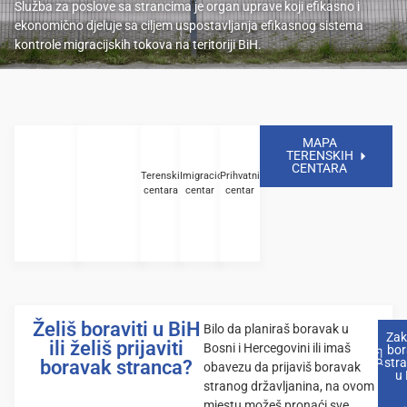
Služba za poslove sa strancima je organ uprave koji efikasno i
ekonomično djeluje sa ciljem uspostavljanja efikasnog sistema
kontrole migracijskih tokova na teritoriji BiH.
MAPA
TERENSKIH
CENTARA
Terenskih
Imigracioni
Prihvatni
centara
centar
centar
Želiš boraviti u BiH
Bilo da planiraš boravak u
Zak
ili želiš prijaviti
Bosni i Hercegovini ili imaš
bor
str
boravak stranca?
obavezu da prijaviš boravak
u 
stranog državljanina, na ovom
mjestu možeš pronaći sve