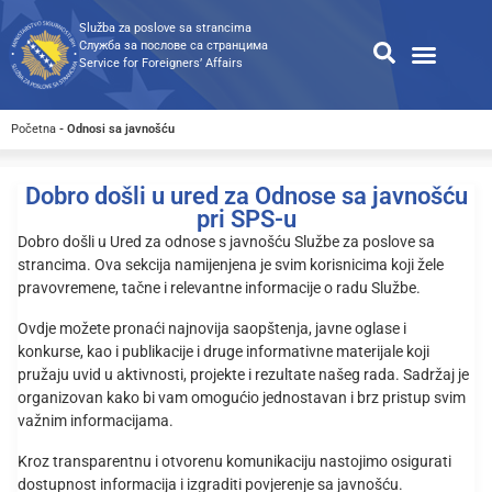
Služba za poslove sa strancima
Служба за послове са странцима
Service for Foreigners’ Affairs
Informacije za strance
Odnosi sa javnošću
Javne nabavke
Opća pretraga
Pretraga dostupnih dokumen
Početna
-
Odnosi sa javnošću
Dobro došli u ured za Odnose sa javnošću
pri SPS-u
Dobro došli u Ured za odnose s javnošću Službe za poslove sa
strancima. Ova sekcija namijenjena je svim korisnicima koji žele
pravovremene, tačne i relevantne informacije o radu Službe.
Ovdje možete pronaći najnovija saopštenja, javne oglase i
konkurse, kao i publikacije i druge informativne materijale koji
pružaju uvid u aktivnosti, projekte i rezultate našeg rada. Sadržaj je
organizovan kako bi vam omogućio jednostavan i brz pristup svim
važnim informacijama.
Kroz transparentnu i otvorenu komunikaciju nastojimo osigurati
dostupnost informacija i izgraditi povjerenje sa javnošću.