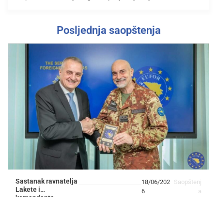
Posljednja saopštenja
Sastanak ravnatelja
18/06/202
Saopštenj
Lakete i
6
a
komandanta
EUFOR-a