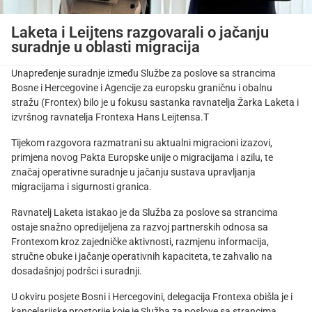
Laketa i Leijtens razgovarali o jačanju
suradnje u oblasti migracija
Unapređenje suradnje između Službe za poslove sa strancima
Bosne i Hercegovine i Agencije za europsku graničnu i obalnu
stražu (Frontex) bilo je u fokusu sastanka ravnatelja Žarka Laketa i
izvršnog ravnatelja Frontexa Hans Leijtensa.T
Tijekom razgovora razmatrani su aktualni migracioni izazovi,
primjena novog Pakta Europske unije o migracijama i azilu, te
značaj operativne suradnje u jačanju sustava upravljanja
migracijama i sigurnosti granica.
Ravnatelj Laketa istakao je da Služba za poslove sa strancima
ostaje snažno opredijeljena za razvoj partnerskih odnosa sa
Frontexom kroz zajedničke aktivnosti, razmjenu informacija,
stručne obuke i jačanje operativnih kapaciteta, te zahvalio na
dosadašnjoj podršci i suradnji.
U okviru posjete Bosni i Hercegovini, delegacija Frontexa obišla je i
kancelarijske prostorije koje je Služba za poslove sa strancima