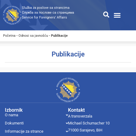
Služba za poslove sa strancima
Служба за послове са странцима
Service for Foreigners’ Affairs
Informacije za strance
Odnosi sa javnošću
Javne nabavke
Opća pretraga
Pretraga dostupnih dokumen
Početna
-
Odnosi sa javnošću
-
Publikacije
Publikacije
Izbornik
Kontakt
O nama
A transverzala
Dokumenti
Michael Schumacher 10
71000 Sarajevo, BiH
Informacije za strance