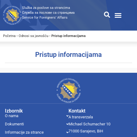
Služba za poslove sa strancima
Служба за послове са странцима
Service for Foreigners’ Affairs
Informacije za strance
Odnosi sa javnošću
Javne nabavke
Opća pretraga
Pretraga dostupnih dokumen
Početna
-
Odnosi sa javnošću
-
Pristup informacijama
Pristup informacijama
Izbornik
Kontakt
O nama
A transverzala
Dokumenti
Michael Schumacher 10
71000 Sarajevo, BiH
Informacije za strance