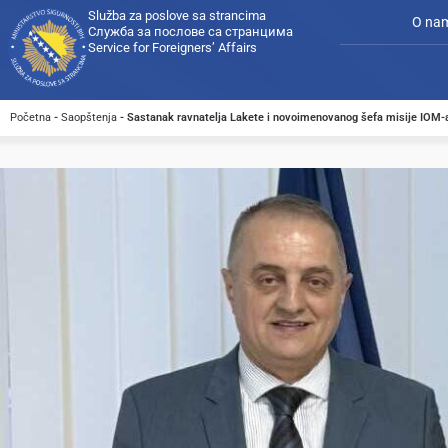
Služba za poslove sa strancima
O na
Служба за послове са странцима
Service for Foreigners’ Affairs
Početna
-
Saopštenja
-
Sastanak ravnatelja Lakete i novoimenovanog šefa misije IOM-