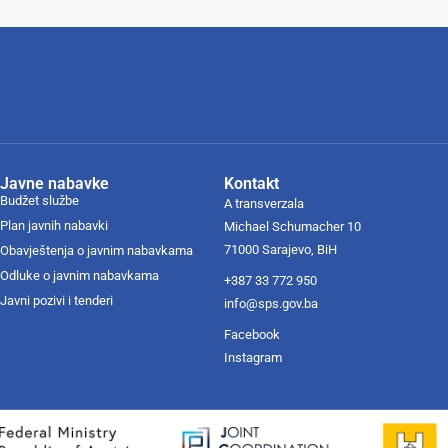
Javne nabavke
Kontakt
Budžet službe
A transverzala
Plan javnih nabavki
Michael Schumacher 10
71000 Sarajevo, BiH
Obavještenja o javnim nabavkama
Odluke o javnim nabavkama
+387 33 772 950
Javni pozivi i tenderi
info@sps.gov.ba
Facebook
Instagram