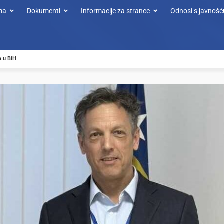
ma
Dokumenti
Informacije za strance
Odnosi s javnošć
a u BiH