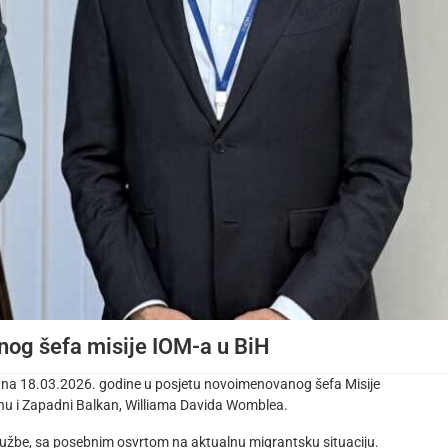
nog šefa misije IOM-a u BiH
dana 18.03.2026. godine u posjetu novoimenovanog šefa Misije
nu i Zapadni Balkan, Williama Davida Womblea.
Službe, sa posebnim osvrtom na aktualnu migrantsku situaciju.