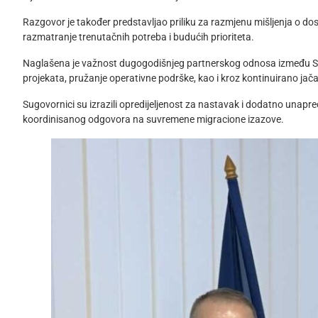
Razgovor je također predstavljao priliku za razmjenu mišljenja o do
razmatranje trenutačnih potreba i budućih prioriteta.
Naglašena je važnost dugogodišnjeg partnerskog odnosa između Službe
projekata, pružanje operativne podrške, kao i kroz kontinuirano jača
Sugovornici su izrazili opredijeljenost za nastavak i dodatno unapre
koordinisanog odgovora na suvremene migracione izazove.