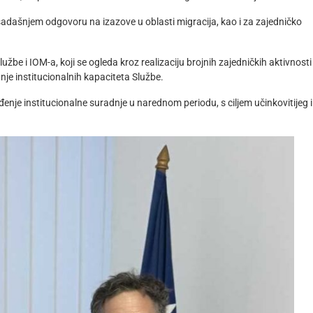
sadašnjem odgovoru na izazove u oblasti migracija, kao i za zajedničko
 i IOM-a, koji se ogleda kroz realizaciju brojnih zajedničkih aktivnosti 
nje institucionalnih kapaciteta Službe.
đenje institucionalne suradnje u narednom periodu, s ciljem učinkovitijeg i