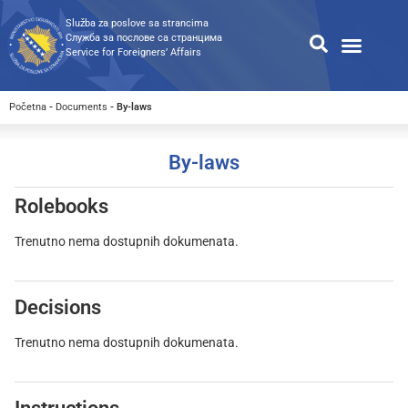
Služba za poslove sa strancima
Служба за послове са странцима
Service for Foreigners’ Affairs
Information for foreigners
Public Relations
Public procureme
Search for available documents
Početna
-
Documents
-
By-laws
By-laws
Rolebooks
Trenutno nema dostupnih dokumenata.
Decisions
Trenutno nema dostupnih dokumenata.