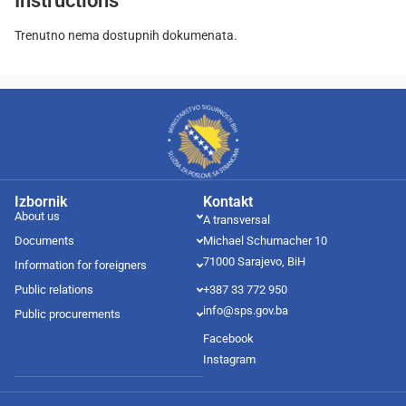
Instructions
Trenutno nema dostupnih dokumenata.
Izbornik
Kontakt
About us
A transversal
Documents
Michael Schumacher 10
71000 Sarajevo, BiH
Information for foreigners
Public relations
+387 33 772 950
info@sps.gov.ba
Public procurements
Facebook
Instagram