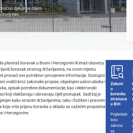
omično djeluje sa ciljem
toriji BiH.
 da planiraš boravak u Bosni i Hercegovini ili imaš obavezu
rijaviš boravak stranog državljanina, na ovom mjestu
š pronaći sve potrebne i provjerene informacije. Dostupni
sni vodiči kroz zakonske propise, objašnjeni uslovi ulaska i
Zakoni
vka, spisak potrebne dokumentacije, kao i elektronski
o
boravku
ci koji olakšavaju i ubrzavaju cijeli postupak. Sadržaj je
stranaca
jenjen kako stranim državljanima, tako i fizičkim i pravnim
u BiH
ma koja vrše prijavu boravka u skladu sa važećim propisima
e i Hercegovine.
Pogledajte
listu
zakona
za