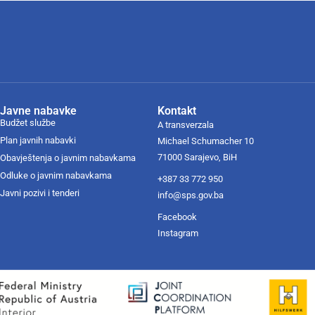
Javne nabavke
Kontakt
Budžet službe
A transverzala
Plan javnih nabavki
Michael Schumacher 10
71000 Sarajevo, BiH
Obavještenja o javnim nabavkama
Odluke o javnim nabavkama
+387 33 772 950
Javni pozivi i tenderi
info@sps.gov.ba
Facebook
Instagram