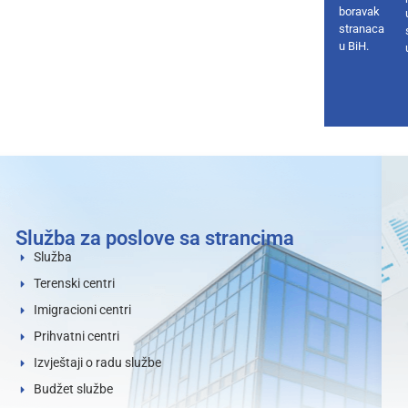
boravak
stranaca
u BiH.
Služba za poslove sa strancima
Služba
Terenski centri
Imigracioni centri
Prihvatni centri
Izvještaji o radu službe
Budžet službe