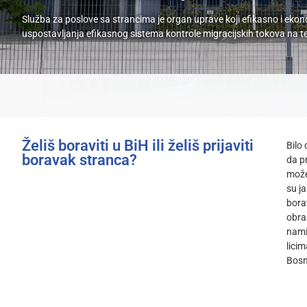
Služba za poslove sa strancima je organ uprave koji efikasno i ekon
uspostavljanja efikasnog sistema kontrole migracijskih tokova na teri
Želiš boraviti u BiH ili želiš prijaviti
Bilo
boravak stranca?
da p
može
su ja
bora
obras
nami
lici
Bosn