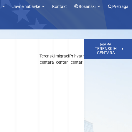
u
Javne nabavke
Kontakt
Bosanski
Pretraga
MAPA
TERENSKIH
CENTARA
Terenskih
Imigracioni
Prihvatni
centara
centar
centar
Nadležnosti SPS
-a