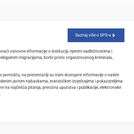
Saznaj više o SPS-u
naći osnovne informacije o instituciji, njenim nadležnostima i
 nelegalnim migracijama, borbi protiv organizovanog kriminala,
 s javnošću, na prezentaciji su Vam dostupne informacije o našim
denim javnim nabavkama, statističkim izvještajima i pokazateljima
e na najčešća pitanja, precizna uputstva i publikacije, elektronske
.