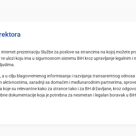
rektora
 internet prezentaciju Službe za poslove sa strancima na kojoj možete pro
i te ulozi koju ima u sigurnosnom sistemu BiH kroz upravljanje legalnim i
 ljudima.
 a u cilju blagovremenog informisanja i razvijanja transarentnog odnosa
im aktivnostima, saradnji sa domaćim i međunarodnim partnerima, sprove
 koje su relevantne kako za strance tako i za BH državljane, kroz odgovor
ebne dokumentacije koja je potrebna za nesmetan i legalan boravak u BiH