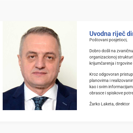
Uvodna riječ di
Poštovani posjetioci,
Dobro došli na zvaničnu
organizacionoj struktur
krijumčarenja i trgovine
Kroz odgovoran pristup,
planovima i realizovan
kao i svim informacijama
obrasce i spiskove potr
Žarko Laketa, direktor