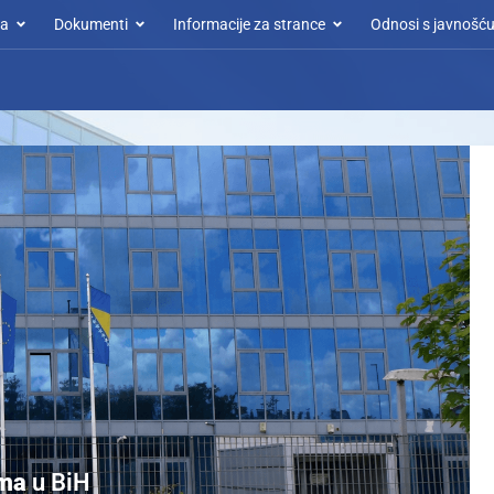
a
Dokumenti
Informacije za strance
Odnosi s javnošć
ima
u BiH