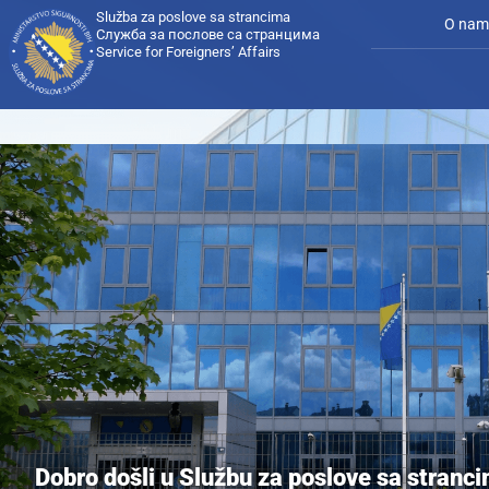
Služba za poslove sa strancima
O nam
Служба за послове са странцима
Service for Foreigners’ Affairs
Dobro došli u Službu za poslove sa stranc