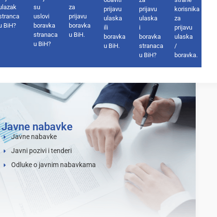
ulazak
su
za
prijavu
prijavu
korisnika
stranca
uslovi
prijavu
ulaska
ulaska
za
u BiH?
boravka
boravka
ili
i
prijavu
stranaca
u BiH.
boravka
boravka
ulaska
u BiH?
u BiH.
stranaca
/
u BiH?
boravka.
Javne nabavke
Javne nabavke
Javni pozivi i tenderi
Odluke o javnim nabavkama