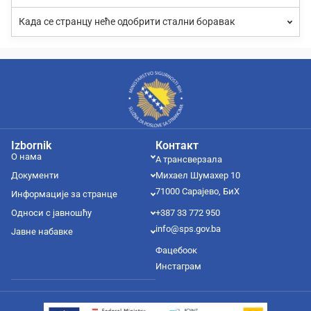
Када се странцу неће одобрити стални боравак
Izbornik
Контакт
О нама
А трансверзала
Документи
Михаел Шумахер 10
71000 Сарајево, БиХ
Информације за странце
Односи с јавношћу
+387 33 772 950
info@sps.gov.ba
Јавне набавке
Фацебоок
Инстаграм