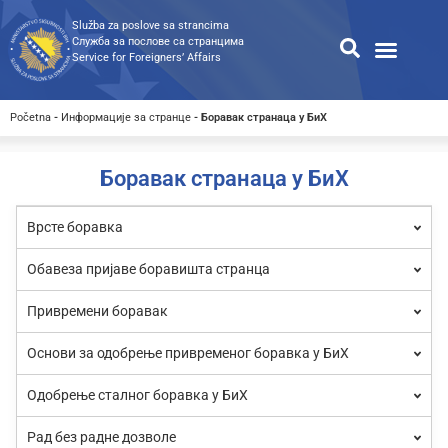
Služba za poslove sa strancima
Служба за послове са странцима
Service for Foreigners’ Affairs
Информације за странце
Односи с јавношћу
Јавне набавке
Општа претрага
Претрага доступних докумен
Početna
-
Информације за странце
-
Боравак странаца у БиХ
Боравак странаца у БиХ
Врсте боравка
Обавеза пријаве боравишта странца
Привремени боравак
Основи за одобрење привременог боравка у БиХ
Одобрење сталног боравка у БиХ
Рад без радне дозволе