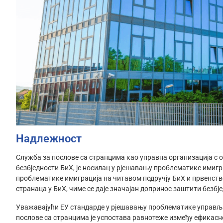
Надлежност
Служба за послове са странцима као управна организација с
безбједности БиХ, је носилац у рјешавању проблематике имиг
проблематике имиграција на читавом подручју БиХ и првенст
странаца у БиХ, чиме се даје значајан допринос заштити безбје
Уважавајући ЕУ стандарде у рјешавању проблематике управља
послове са странцима је успостава равнотеже између ефикас