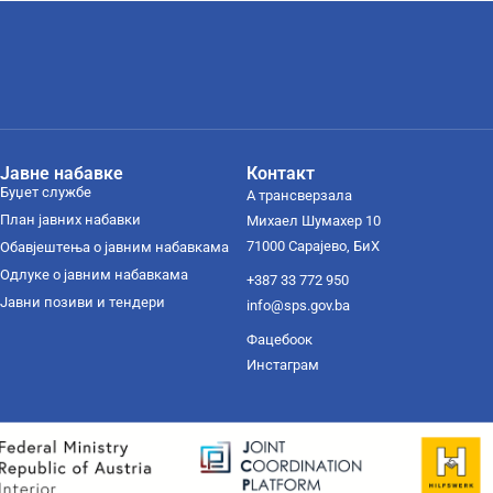
Јавне набавке
Контакт
Буџет службе
А трансверзала
План јавних набавки
Михаел Шумахер 10
71000 Сарајево, БиХ
Обавјештења о јавним набавкама
Одлуке о јавним набавкама
+387 33 772 950
Јавни позиви и тендери
info@sps.gov.ba
Фацебоок
Инстаграм