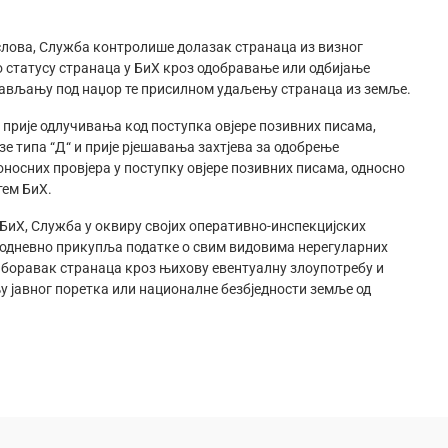
лова, Служба контролише долазак странаца из визног
о статусу странаца у БиХ кроз одобравање или одбијање
стављању под наџор те присилном удаљењу странаца из земље.
 прије одлучивања код поступка овјере позивних писама,
е типа “Д“ и прије рјешавања захтјева за одобрење
носних провјера у поступку овјере позивних писама, односно
тем БиХ.
БиХ, Служба у оквиру својих оперативно-инспекцијских
кодневно прикупља податке о свим видовима нерегуларних
 боравак странаца кроз њихову евентуалну злоупотребу и
 јавног поретка или националне безбједности земље од