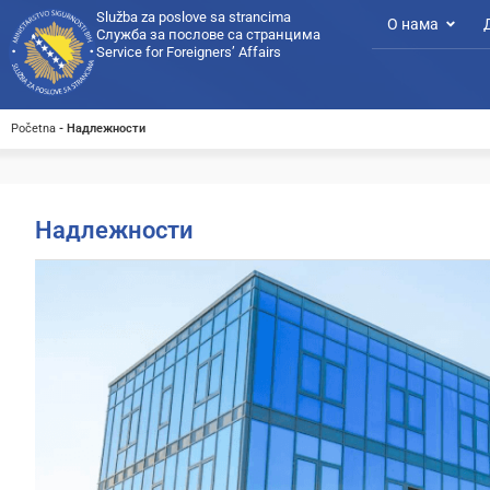
Služba za poslove sa strancima
О нама
Служба за послове са странцима
Service for Foreigners’ Affairs
Početna
-
Надлежности
Надлежности