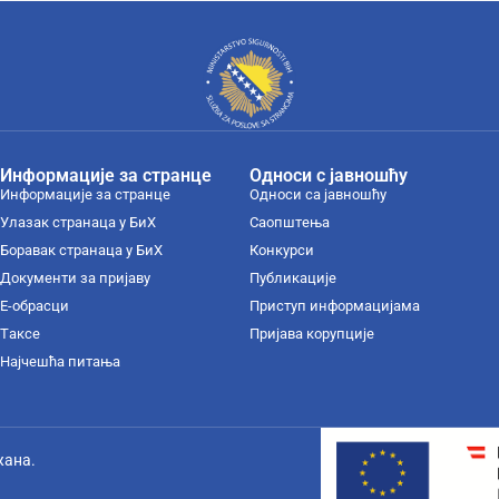
Информације за странце
Односи с јавношћу
Информације за странце
Односи са јавношћу
Улазак странаца у БиХ
Саопштења
Боравак странаца у БиХ
Конкурси
Документи за пријаву
Публикације
Е-обрасци
Приступ информацијама
Tаксе
Пријава корупције
Најчешћа питања
жана.