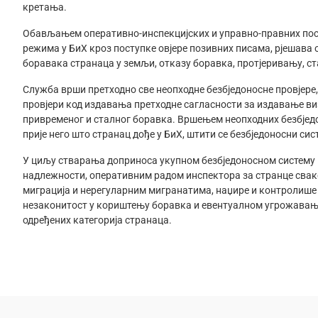
кретања.
Обављањем оперативно-инспекцијских и управно-правних пос
режима у БиХ кроз поступке овјере позивних писама, рјешава 
боравака странаца у земљи, отказу боравка, протјеривању, 
Служба врши претходно све неопходне безбједоносне провјере,
провјери код издавања претходне сагласности за издавање виз
привременог и сталног боравка. Вршењем неопходних безбједо
прије него што странац дође у БиХ, штити се безбједоносни сис
У циљу стварања доприноса укупном безбједоносном систему 
надлежности, оперативним радом инспектора за странце сва
миграција и нерегуларним мигранатима, наџире и контролише
незаконитост у кориштењу боравка и евентуалном угрожавању
одређених категорија странаца.