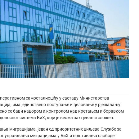
 оперативном самосталношћу у саставу Министарства
рација, има јединствено поступање и ђеловање у рјешавању
вено се бави наџором и контролом над кретањем и боравком
доносног система БиХ, који је веома захтјеван и сложен.
ња миграцијама, један од приоритетних циљева Службе за
ног управљања миграцијама у БиХ и поштивања слободе