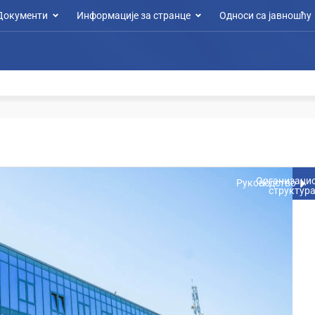
Документи
Информације за странце
Односи са јавношћу
Организаци
Руководство
структур