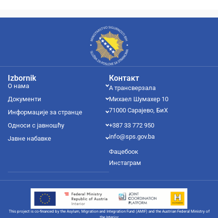
Izbornik
Контакт
О нама
А трансверзала
Документи
Михаел Шумахер 10
71000 Сарајево, БиХ
Информације за странце
Односи с јавношћу
+387 33 772 950
info@sps.gov.ba
Јавне набавке
Фацебоок
Инстаграм
This project is co-financed by the Asylum, Migration and Integration Fund (AMIF) and the Austrian Federal Ministry of
the Interior