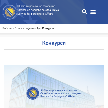
Služba za poslove sa strancima
Служба за послове са странцима
Service for Foreigners’ Affairs
Информације за странце
Односи с јавношћу
Јавне набавке
Општа претрага
Претрага доступних докумен
Početna
-
Односи са јавношћу
-
Конкурси
Конкурси