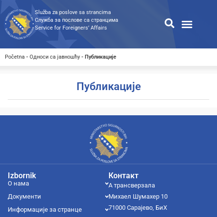
Služba za poslove sa strancima
Служба за послове са странцима
Service for Foreigners’ Affairs
Информације за странце
Односи с јавношћу
Јавне набавке
Општа претрага
Претрага доступних докумен
Početna
-
Односи са јавношћу
-
Публикације
Публикације
Izbornik
Контакт
О нама
А трансверзала
Документи
Михаел Шумахер 10
71000 Сарајево, БиХ
Информације за странце