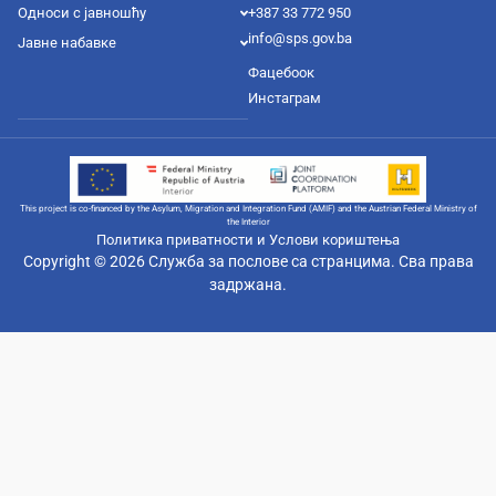
Односи с јавношћу
+387 33 772 950
info@sps.gov.ba
Јавне набавке
Фацебоок
Инстаграм
This project is co-financed by the Asylum, Migration and Integration Fund (AMIF) and the Austrian Federal Ministry of
the Interior
Политика приватности и Услови кориштења
Copyright © 2026 Служба за послове са странцима. Сва права
задржана.