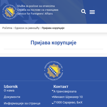
Služba za poslove sa strancima
Служба за послове са странцима
Service for Foreigners’ Affairs
Информације за странце
Односи с јавношћу
Јавне набавке
Општа претрага
Претрага доступних докумен
Početna
-
Односи са јавношћу
-
Пријава корупције
Пријава корупције
Izbornik
Контакт
О нама
А трансверзала
Документи
Михаел Шумахер 10
71000 Сарајево, БиХ
Информације за странце