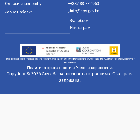
Односи с јавношћу
+387 33 772 950
info@sps.gov.ba
Јавне набавке
Фацебоок
Инстаграм
This project is co-financed by the Asylum, Migration and Integration Fund (AMIF) and the Austrian Federal Ministry of
the Interior
Политика приватности и Услови кориштења
Copyright © 2026 Служба за послове са странцима. Сва права
задржана.