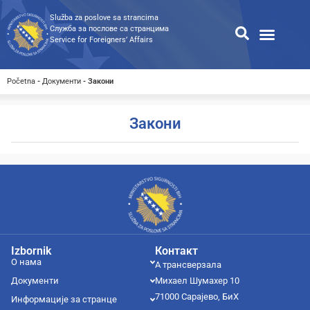
Služba za poslove sa strancima
Служба за послове са странцима
Service for Foreigners’ Affairs
Информације за странце
Односи с јавношћу
Јавне набавке
Општа претрага
Претрага доступних докумен
Početna
-
Документи
-
Закони
Закони
Izbornik
Контакт
О нама
А трансверзала
Документи
Михаел Шумахер 10
71000 Сарајево, БиХ
Информације за странце