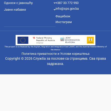
Односи с јавношћу
+387 33 772 950
info@sps.gov.ba
Јавне набавке
Фацебоок
Инстаграм
This project is co-financed by the Asylum, Migration and Integration Fund (AMIF) and the Austrian Federal Ministry of
the Interior
Политика приватности и Услови кориштења
Copyright © 2026 Служба за послове са странцима. Сва права
задржана.