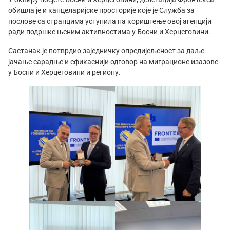
обишла је и канцеларијске просторије које је Служба за
послове са странцима уступила на кориштење овој агенцији
ради подршке њеним активностима у Босни и Херцеговини.
Састанак је потврдио заједничку опредијељеност за даље
јачање сарадње и ефикаснији одговор на миграционе изазове
у Босни и Херцеговини и региону.