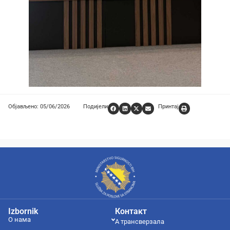
Објављено: 05/06/2026
Подијели
Принтај
Izbornik
Контакт
О нама
А трансверзала