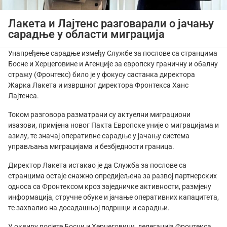
Лакета и Лајтенс разговарали о јачању
сарадње у области миграција
Унапређење сарадње између Службе за послове са странцима
Босне и Херцеговине и Агенције за европску граничну и обалну
стражу (Фронтекс) било је у фокусу састанка директора
Жарка Лакета и извршног директора Фронтекса Ханс
Лајтенса.
Током разговора разматрани су актуелни миграциони
изазови, примјена новог Пакта Европске уније о миграцијама и
азилу, те значај оперативне сарадње у јачању система
управљања миграцијама и безбједности граница.
Директор Лакета истакао је да Служба за послове са
странцима остаје снажно опредијељена за развој партнерских
односа са Фронтексом кроз заједничке активности, размјену
информација, стручне обуке и јачање оперативних капацитета,
те захвалио на досадашњој подршци и сарадњи.
У оквиру посјете Босни и Херцеговини, делегација Фронтекса