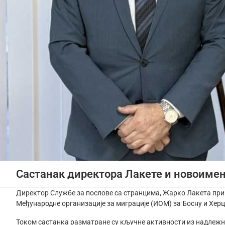
Састанак директора Лакете и новоиме
Директор Службе за послове са странцима, Жарко Лакета прим
Међународне организације за миграције (ИОМ) за Босну и Хер
Током састанка разматране су кључне активности из надлежно