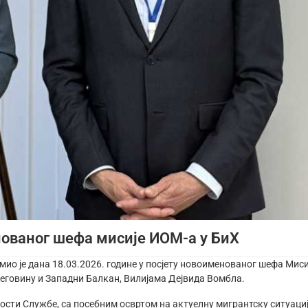
нованог шефа мисије ИОМ-а у БиХ
ио је дана 18.03.2026. године у посјету новоименованог шефа Миси
цеговину и Западни Балкан, Вилијама Дејвида Вомбла.
сти Службе, са посебним освртом на актуелну мигрантску ситуациј