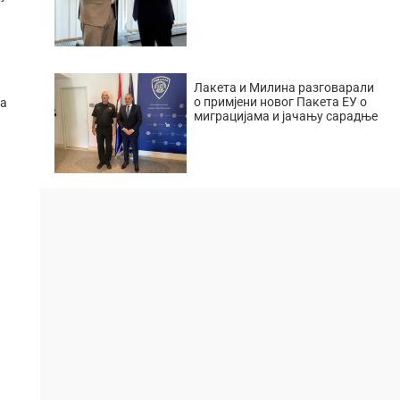
Лакета и Милина разговарали
о примјени новог Пакета ЕУ о
та
миграцијама и јачању сарадње