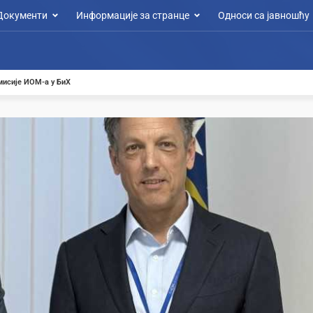
Документи
Информације за странце
Односи са јавношћу
мисије ИОМ-а у БиХ