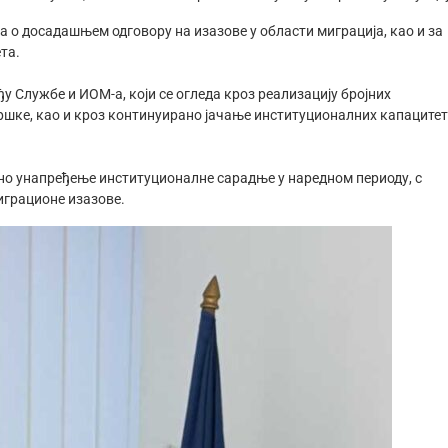
 о досадашњем одговору на изазове у области миграција, као и за
та.
 Службе и ИОМ-а, који се огледа кроз реализацију бројних
ршке, као и кроз континуирано јачање институционалних капаците
но унапређење институционалне сарадње у наредном периоду, с
играционе изазове.