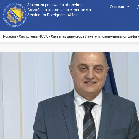
Služba za poslove sa strancima
О нама
Служба за послове са странцима
Service for Foreigners’ Affairs
Početna
-
Саопштења NOVA
-
Састанак директора Лакете и новоименованог шефа 