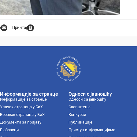
Принтај
Информације за странце
Односи с јавношћу
Информације за странце
Односи са јавношћу
Улазак странаца у БиХ
Саопштења
Боравак странаца у БиХ
Конкурси
Документи за пријаву
Публикације
Е-обрасци
Приступ информацијама