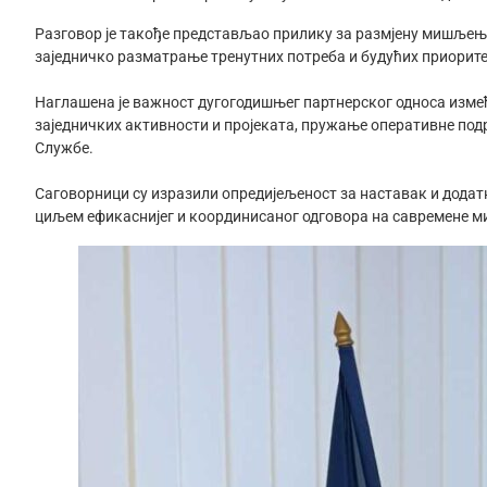
Разговор је такође представљао прилику за размјену мишљења
заједничко разматрање тренутних потреба и будућих приорите
Наглашена је важност дугогодишњег партнерског односа између
заједничких активности и пројеката, пружање оперативне под
Службе.
Саговорници су изразили опредијељеност за наставак и додат
циљем ефикаснијег и координисаног одговора на савремене м