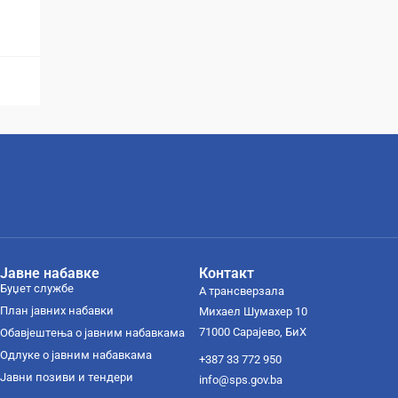
Јавне набавке
Контакт
Буџет службе
А трансверзала
План јавних набавки
Михаел Шумахер 10
71000 Сарајево, БиХ
Обавјештења о јавним набавкама
Одлуке о јавним набавкама
+387 33 772 950
Јавни позиви и тендери
info@sps.gov.ba