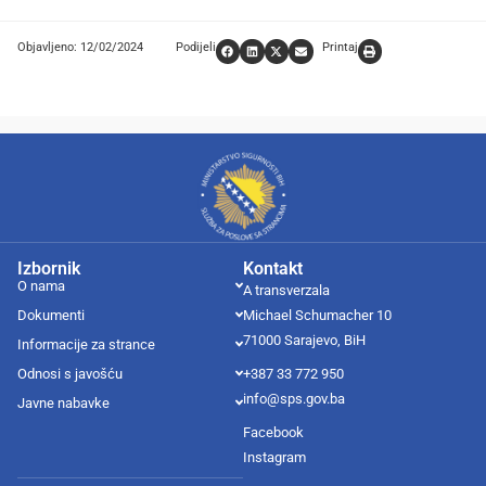
Objavljeno: 12/02/2024
Podijeli
Printaj
Izbornik
Kontakt
O nama
A transverzala
Dokumenti
Michael Schumacher 10
71000 Sarajevo, BiH
Informacije za strance
Odnosi s javošću
+387 33 772 950
info@sps.gov.ba
Javne nabavke
Facebook
Instagram