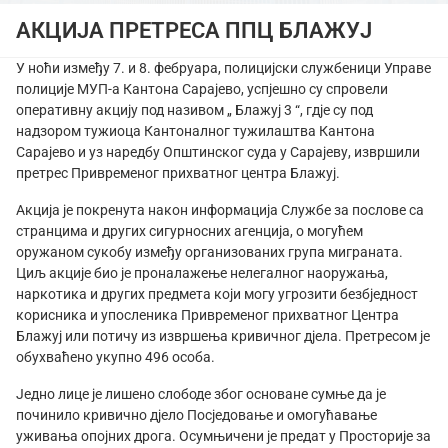
АКЦИЈА ПРЕТРЕСА ППЦ БЛАЖУЈ
У ноћи између 7. и 8. фебруара, полицијски службеници Управе
полиције МУП-а Кантона Сарајево, успјешно су спровели
оперативну акцију под називом „ Блажуј 3 “, гдје су под
надзором тужиоца Кантоналног тужилаштва Кантона
Сарајево и уз наредбу Општинског суда у Сарајеву, извршили
претрес Привременог прихватног центра Блажуј.
Акција је покренута након информација Службе за послове са
странцима и других сигурносних агенција, о могућем
оружаном сукобу између организованих група миграната.
Циљ акције био је проналажење нелегалног наоружања,
наркотика и других предмета који могу угрозити безбједност
корисника и упосленика Привременог прихватног Центра
Блажуј или потичу из извршења кривичног дјела. Претресом је
обухваћено укупно 496 особа.
Једно лице је лишено слободе због основане сумње да је
починило кривично дјело Посједовање и омогућавање
уживања опојних дрога. Осумњичени је предат у Просторије за