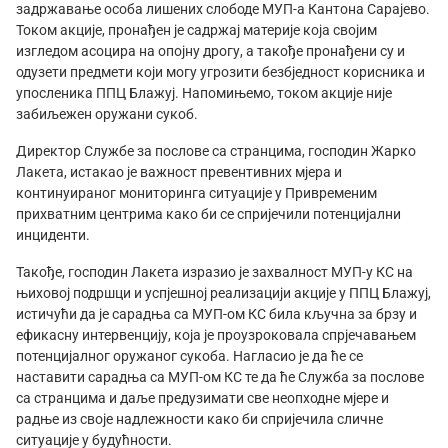
задржавање особа лишених слободе МУП-а Кантона Сарајево.
Током акције, пронађен је садржај материје која својим
изгледом асоцира на опојну дрогу, а такође пронађени су и
одузети предмети који могу угрозити безбједност корисника и
упосленика ППЦ Блажуј. Напомињемо, током акције није
забиљежен оружани сукоб.
Директор Службе за послове са странцима, господин Жарко
Лакета, истакао је важност превентивних мјера и
континуираног мониторинга ситуације у Привременим
прихватним центрима како би се спријечили потенцијални
инциденти.
Такође, господин Лакета изразио је захвалност МУП-у КС на
њиховој подршци и успјешној реализацији акције у ППЦ Блажуј,
истичући да је сарадња са МУП-ом КС била кључна за брзу и
ефикасну интервенцију, која је проузроковала спрјечавањем
потенцијалног оружаног сукоба. Нагласио је да ће се
наставити сарадња са МУП-ом КС те да ће Служба за послове
са странцима и даље предузимати све неопходне мјере и
радње из своје надлежности како би спријечила сличне
ситуације у будућности.