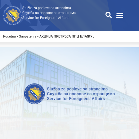
Služba za poslove sa strancima
Служба за послове са странцима
Service for Foreigners’ Affairs
Informacije za strance
Odnosi s javnošću
Javne nabavke
Opća pretraga
Pretraga dostupnih dokumen
Početna
-
Saopštenja
-
АКЦИЈА ПРЕТРЕСА ППЦ БЛАЖУЈ