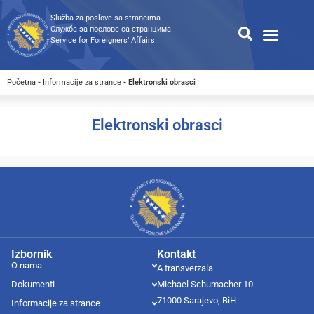
Služba za poslove sa strancima
Служба за послове са странцима
Service for Foreigners’ Affairs
Informacije za strance
Odnosi s javnošću
Javne nabavke
Opća pretraga
Pretraga dostupnih dokumen
Početna
-
Informacije za strance
-
Elektronski obrasci
Elektronski obrasci
Izbornik
Kontakt
O nama
A transverzala
Dokumenti
Michael Schumacher 10
71000 Sarajevo, BiH
Informacije za strance