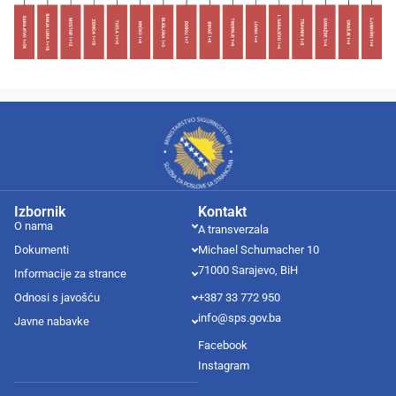
Izbornik
Kontakt
O nama
A transverzala
Dokumenti
Michael Schumacher 10
71000 Sarajevo, BiH
Informacije za strance
Odnosi s javošću
+387 33 772 950
info@sps.gov.ba
Javne nabavke
Facebook
Instagram