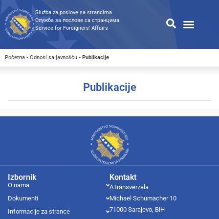
Služba za poslove sa strancima
Служба за послове са странцима
Service for Foreigners’ Affairs
Informacije za strance
Odnosi s javnošću
Javne nabavke
Opća pretraga
Pretraga dostupnih dokumen
Početna
-
Odnosi sa javnošću
-
Publikacije
Publikacije
Izbornik
Kontakt
O nama
A transverzala
Dokumenti
Michael Schumacher 10
71000 Sarajevo, BiH
Informacije za strance