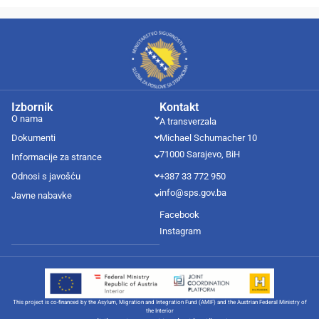
Izbornik
Kontakt
O nama
A transverzala
Dokumenti
Michael Schumacher 10
71000 Sarajevo, BiH
Informacije za strance
Odnosi s javošću
+387 33 772 950
info@sps.gov.ba
Javne nabavke
Facebook
Instagram
This project is co-financed by the Asylum, Migration and Integration Fund (AMIF) and the Austrian Federal Ministry of
the Interior