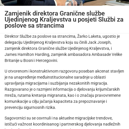
Zamjenik direktora Granične službe
Ujedinjenog Kraljevstva u posjeti Službi za
poslove sa strancima
Direktor Službe za poslove sa strancima, Žarko Laketa, ugostio je
delegaciju Ujedinjenog Kraljevstva koju su činili Jack Joseph,
zamjenik direktora Granične službe Ujedinjenog Kraljevstva, i
James Hamilton Harding, zamjenik ambasadora Ambasade Velike
Britanije u Bosni i Hercegovini.
U otvorenom i konstruktivnom razgovoru poseban akcenat stavljen
je na unapređenje međuinstitucionalne saradnje u oblasti
upravljanja migracijama i suzbijanja nezakonitih migracija.
Razgovarano je o razmjeni informacija o djelovanju krijumčarskih
mreža, rutama kretanja migranata, kao i o značaju pravovremene
komunikacije u cilju jačanja kapaciteta za prepoznavanje i
prevenciju sigurnosnih rizika.
Sagovornici su se osvrnuli i na aktuelne migracijske trendove,
ističući važnost koordinisanog i partnerskog djelovanja nadležnih