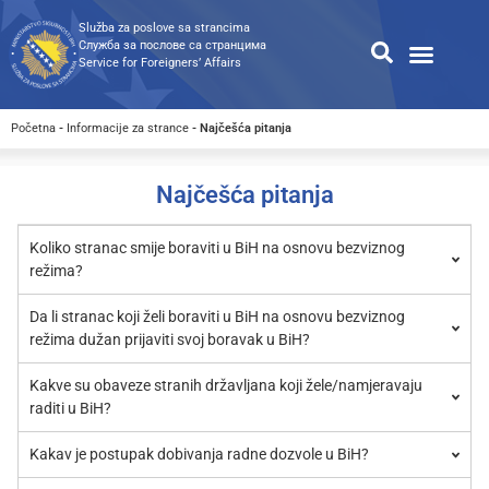
Služba za poslove sa strancima
Служба за послове са странцима
Service for Foreigners’ Affairs
Informacije za strance
Odnosi s javnošću
Javne nabavke
Opća pretraga
Pretraga dostupnih dokumen
Početna
-
Informacije za strance
-
Najčešća pitanja
Najčešća pitanja
Koliko stranac smije boraviti u BiH na osnovu bezviznog
režima?
Da li stranac koji želi boraviti u BiH na osnovu bezviznog
režima dužan prijaviti svoj boravak u BiH?
Kakve su obaveze stranih državljana koji žele/namjeravaju
raditi u BiH?
Kakav je postupak dobivanja radne dozvole u BiH?