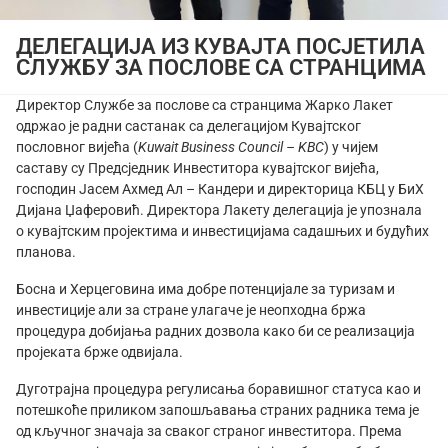
ДЕЛЕГАЦИЈА ИЗ КУВАЈТА ПОСЈЕТИЛА
СЛУЖБУ ЗА ПОСЛОВЕ СА СТРАНЦИМА
Директор Службе за послове са странцима Жарко Лакет
одржао je радни састанак са делегацијом Кувајтског
пословног вијећа (
Kuwait Business Council – KBC
) у чијем
саставу су Предсједник Инвеститора кувајтског вијећа,
господин Јасем Ахмед Ал – Кандери и директорица КБЦ у БиХ
Дијана Џаферовић. Директора Лакету делегација је упознала
о кувајтским пројектима и инвестицијама садашњих и будућих
планова.
Босна и Херцеговина има добре потенцијале за туризам и
инвестиције али за стране улагаче је неопходна бржа
процедура добијања радних дозвола како би се реализација
пројеката брже одвијала.
Дуготрајна процедура регулисања боравишног статуса као и
потешкоће приликом запошљавања страних радника тема је
од кључног значаја за сваког страног инвеститора. Према