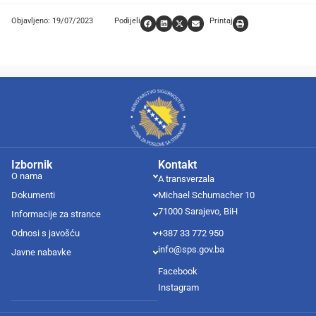
Objavljeno: 19/07/2023
Podijeli
Printaj
Izbornik
Kontakt
O nama
A transverzala
Dokumenti
Michael Schumacher 10
71000 Sarajevo, BiH
Informacije za strance
Odnosi s javošću
+387 33 772 950
info@sps.gov.ba
Javne nabavke
Facebook
Instagram