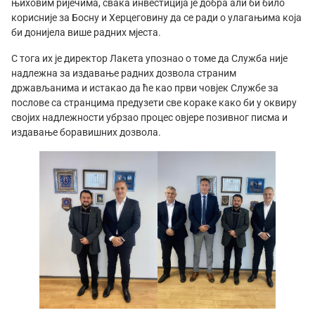
њиховим ријечима, свака инвестиција је добра али би било
корисније за Босну и Херцеговину да се ради о улагањима која
би донијела више радних мјеста.
С тога их је директор Лакета упознао о томе да Служба није
надлежна за издавање радних дозвола страним
држављанима и истакао да ће као први човјек Службе за
послове са странцима предузети све кораке како би у оквиру
својих надлежности убрзао процес овјере позивног писма и
издавање боравишних дозвола.