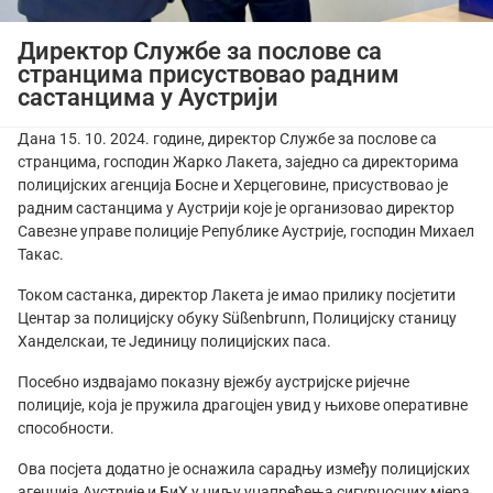
Директор Службе за послове са
странцима присуствовао радним
састанцима у Аустрији
Дана 15. 10. 2024. године, директор Службе за послове са
странцима, господин Жарко Лакета, заједно са директорима
полицијских агенција Босне и Херцеговине, присуствовао је
радним састанцима у Аустрији које је организовао директор
Савезне управе полиције Републике Аустрије, господин Михаел
Такас.
Током састанка, директор Лакета је имао прилику посјетити
Центар за полицијску обуку Süßenbrunn, Полицијску станицу
Ханделскаи, те Јединицу полицијских паса.
Посебно издвајамо показну вјежбу аустријске ријечне
полиције, која је пружила драгоцјен увид у њихове оперативне
способности.
Ова посјета додатно је оснажила сарадњу између полицијских
агенција Аустрије и БиХ у циљу унапређења сигурносних мјера