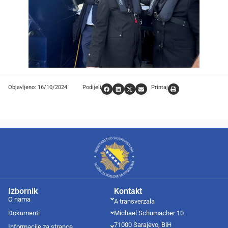
Objavljeno: 16/10/2024
Podijeli
Printaj
Izbornik
Kontakt
O nama
A transverzala
Dokumenti
Michael Schumacher 10
71000 Sarajevo, BiH
Informacije za strance