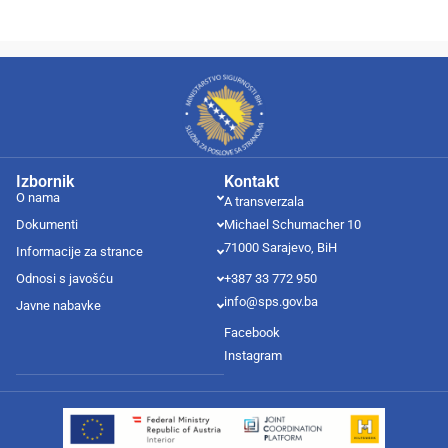
Izbornik
Kontakt
O nama
A transverzala
Dokumenti
Michael Schumacher 10
71000 Sarajevo, BiH
Informacije za strance
Odnosi s javošću
+387 33 772 950
info@sps.gov.ba
Javne nabavke
Facebook
Instagram