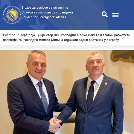
Služba za poslove sa strancima
Служба за послове са странцима
Service for Foreigners’ Affairs
Informacije za strance
Odnosi s javnošću
Javne nabavke
Opća pretraga
Pretraga dostupnih dokumen
Početna
-
Saopštenja
-
Директор СПС господин Жарко Лакета и главни равнатељ
полиције РХ, господин Никола Милина одржали радни састанак у Загребу