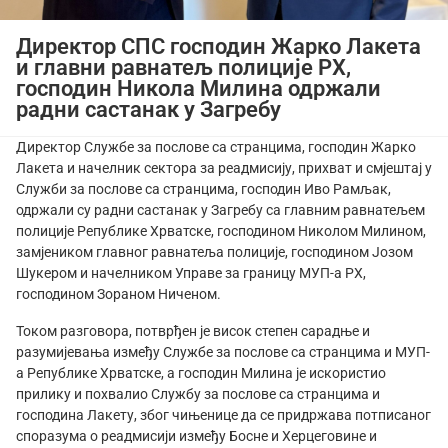
Директор СПС господин Жарко Лакета
и главни равнатељ полиције РХ,
господин Никола Милина одржали
радни састанак у Загребу
Директор Службе за послове са странцима, господин Жарко
Лакета и начелник сектора за реадмисију, прихват и смјештај у
Служби за послове са странцима, господин Иво Рамљак,
одржали су радни састанак у Загребу са главним равнатељем
полиције Републике Хрватске, господином Николом Милином,
замјеником главног равнатеља полиције, господином Јозом
Шукером и начелником Управе за границу МУП-а РХ,
господином Зораном Ниченом.
Током разговора, потврђен је висок степен сарадње и
разумијевања између Службе за послове са странцима и МУП-
а Републике Хрватске, а господин Милина је искористио
прилику и похвалио Службу за послове са странцима и
господина Лакету, због чињенице да се придржава потписаног
споразума о реадмисији између Босне и Херцеговине и