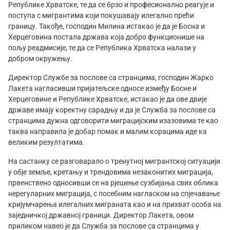
Републике Хрватске, те да се брзо и професионално реагује и
поступа с мигрантима који покушавају илегално прећи
границу. Такође, господин Милина истакао је да је Босна и
Херцеговина постала држава која добро функционише на
пољу реадмисије, те да се Република Хрватска налази у
добром окружењу.
Директор Службе за послове са странцима, господин Жарко
Лакета нагласивши пријатељске односе између Босне и
Херцеговине и Републике Хрватске, истакао је да ове двије
државе имају коректну сарадњу и да је Служба за послове са
странцима дужна одговорити миграцијским изазовима те као
таква направила је добар помак и малим корацима иде ка
великим резултатима.
На састанку се разговарало о тренутној мигрантској ситуацији
у обје земље, кретању и трендовима незаконитих миграција,
првенствено односивши се на рјешење сузбијања свих облика
нерегуларних миграција, с посебним нагласком на спјечавање
кријумчарења илегалних миграната као и на прихват особа на
заједничкој државној граници. Директор Лакета, овом
приликом навео је да Служба за послове са странцима у