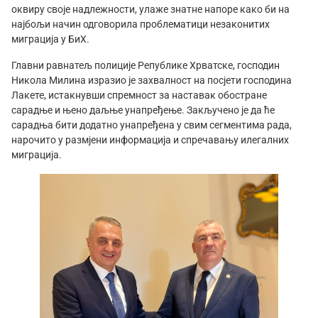
оквиру своје надлежности, улаже знатне напоре како би на
најбољи начин одговорила проблематици незаконитих
миграција у БиХ.
Главни равнатељ полиције Републике Хрватске, господин
Никола Милина изразио је захвалност на посјети господина
Лакете, истакнувши спремност за наставак обостране
сарадње и њено даљње унапређење. Закључено је да ће
сарадња бити додатно унапређена у свим сегментима рада,
нарочито у размјени информација и спречавању илегалних
миграција.