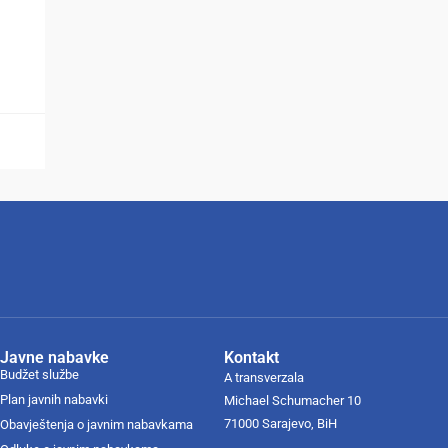
Javne nabavke
Kontakt
Budžet službe
A transverzala
Plan javnih nabavki
Michael Schumacher 10
71000 Sarajevo, BiH
Obavještenja o javnim nabavkama