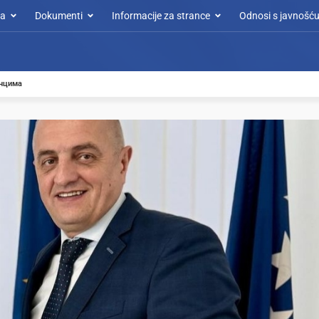
a
Dokumenti
Informacije za strance
Odnosi s javnošć
анцима