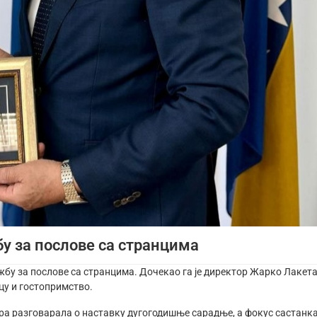
бу за послове са странцима
лужбу за послове са странцима. Дочекао га је директор Жарко Лакет
цу и гостопримство.
ора разговарала о наставку дугогодишње сарадње, а фокус састанк