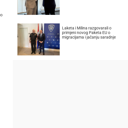
мо
Laketa i Milina razgovarali o
primjeni novog Paketa EU o
migracijama i jačanju saradnje