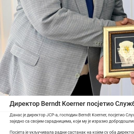
Директор Berndt Koerner посјетио Служ
Данас је директор JCP-а, господин Berndt Koerner, посјетио С
заједно са својим сарадницима, који му је изразио добродошли
Посјета је укључивала радни састанак на којем су оба директ