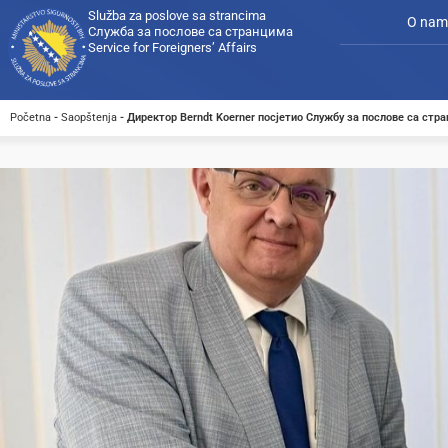
Služba za poslove sa strancima
O nam
Служба за послове са странцима
Service for Foreigners’ Affairs
Početna
-
Saopštenja
-
Директор Berndt Koerner посјетио Службу за послове са стр