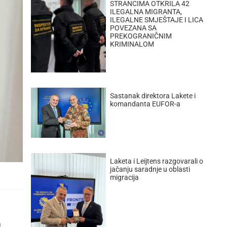
STRANCIMA OTKRILA 42
ILEGALNA MIGRANTA,
ILEGALNE SMJEŠTAJE I LICA
POVEZANA SA
PREKOGRANIČNIM
KRIMINALOM
Sastanak direktora Lakete i
komandanta EUFOR-a
Laketa i Leijtens razgovarali o
jačanju saradnje u oblasti
migracija
а
а