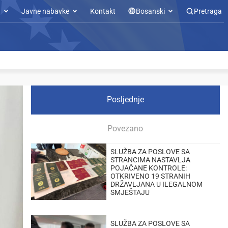
u
Javne nabavke
Kontakt
Bosanski
Pretraga
Posljednje
Povezano
SLUŽBA ZA POSLOVE SA
STRANCIMA NASTAVLJA
POJAČANE KONTROLE:
OTKRIVENO 19 STRANIH
DRŽAVLJANA U ILEGALNOM
SMJEŠTAJU
SLUŽBA ZA POSLOVE SA