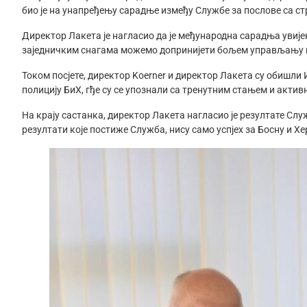
био је на унапређењу сарадње између Службе за послове са ст
Директор Лакета је нагласио да је међународна сарадња увије
заједничким снагама можемо допринијети бољем управљању миг
Током посјете, директор Koerner и директор Лакета су обишл
полицију БиХ, гђе су се упознали са тренутним стањем и акти
На крају састанка, директор Лакета нагласио је резултате Слу
резултати које постиже Служба, нису само успјех за Босну и Хер