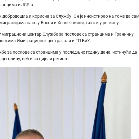
ранцима и JCP-а.
к добродошла и корисна за Службу. Он је инсистирао на томе да са
рацијама како у Босни и Херцеговини, тако и у региону.
и Имиграциони центар Службе за послове са странцима и Граничну
вностима Имиграционог центра, али и ГП БиХ.
жбе за послове са странцима у последњих годину дана, истичући да
цеговину, већ и за цијели регион.