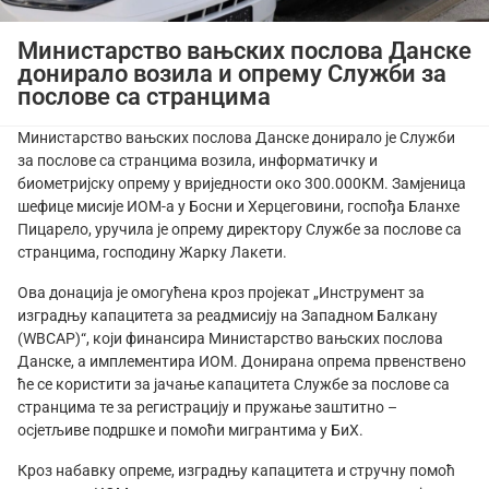
Министарство вањских послова Данске
донирало возила и опрему Служби за
послове са странцима
Министарство вањских послова Данске донирало је Служби
за послове са странцима возила, информатичку и
биометријску опрему у вриједности око 300.000КМ. Замјеница
шефице мисије ИОМ-а у Босни и Херцеговини, госпођа Бланхе
Пицарело, уручила је опрему директору Службе за послове са
странцима, господину Жарку Лакети.
Ова донација је омогућена кроз пројекат „Инструмент за
изградњу капацитета за реадмисију на Западном Балкану
(WBCAP)“, који финансира Министарство вањских послова
Данске, а имплементира ИОМ. Донирана опрема првенствено
ће се користити за јачање капацитета Службе за послове са
странцима те за регистрацију и пружање заштитно –
осјетљиве подршке и помоћи мигрантима у БиХ.
Кроз набавку опреме, изградњу капацитета и стручну помоћ