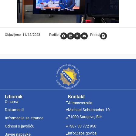
Objavljeno: 11/12/2023
Podijeli
Printaj
Izbornik
Kontakt
O nama
A transverzala
Dokumenti
Michael Schumacher 10
71000 Sarajevo, BiH
Informacije za strance
Odnosi s javošću
+387 33 772 950
info@sps.gov.ba
Javne nabavke