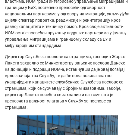
властима, ИОМ гради интегрисано управљање миграцијама и
границом у БиХ, постепено преносећи одговорност
националним партнерима у одговору на миграције, укључујући
цијели спектар повратка, реадмисије и реинтеграцију кроз
развој капацитета и техничку помоћ. Кроз своје активности
ИОМ остаје посвећен пружању подршке партнерима у јачању
управљања миграцијама и границом у складу са ЕУ и
међународним стандардима.
Директор Службе за послове са странцима, господин Жарко
Лакета захвалио се Министарству вањских послова Данске
на донацији и подршци ИОМ-а, истакнувши да је овај догађај
врло значајан за Службу, те да ће нова возила знатно
унаприједити капацитете службеника Службе за послове са
странцима, који се суочавају с бројним изазовима. Такође,
директор Лакета посебно се захвалио и на томе што је
препозната важност улагања у Службу за послове са
странцима.