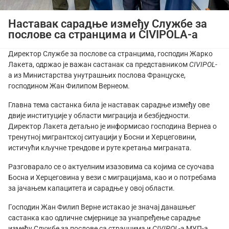
Наставак сарадње између Службе за
послове са странцима и CIVIPOLA-а
Директор Службе за послове са странцима, господин Жарко
Лакета, одржао је важан састанак са представником
CIVIPOL
-
а из Министарства унутрашњих послова Француске,
господином Жан Филипом Вернеом.
Главна тема састанка била је наставак сарадње између ове
двије институције у области миграција и безбједности.
Директор Лакета детаљно је информисао господина Вернеа о
тренутној мигрантској ситуацији у Босни и Херцеговини,
истичући кључне трендове и руте кретања миграната.
Разговарало се о актуелним изазовима са којима се суочава
Босна и Херцеговина у вези с миграцијама, као и о потребама
за јачањем капацитета и сарадње у овој области.
Господин Жан Филип Верне истакао је значај данашњег
састанка као одличне смјернице за унапређење сарадње
између Службе за послове са странцима и
CIVIPOL
-а МУП-а