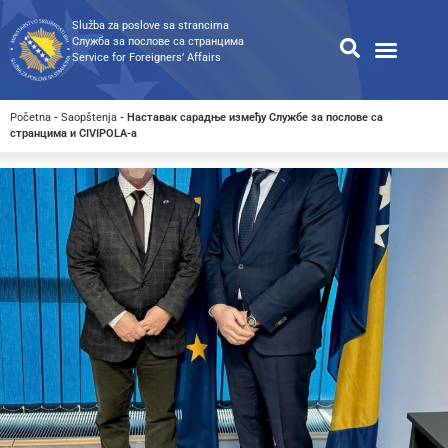
Služba za poslove sa strancima
Служба за послове са странцима
Service for Foreigners’ Affairs
Informacije za strance
Odnosi s javnošću
Javne nabavke
Opća pretraga
Pretraga dostupnih dokumen
Početna
-
Saopštenja
-
Наставак сарадње између Службе за послове са
странцима и CIVIPOLA-а