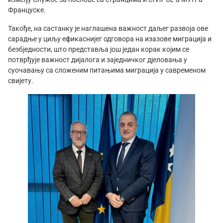
Француске.
Такође, на састанку је наглашена важност даљег развоја ове
сарадње у циљу ефикаснијег одговора на изазове миграција и
безбједности, што представља још један корак којим се
потврђује важност дијалога и заједничког дјеловања у
суочавању са сложеним питањима миграција у савременом
свијету.