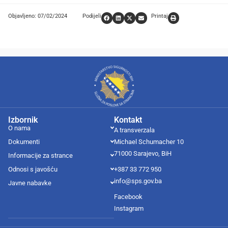
Objavljeno: 07/02/2024
Podijeli
Printaj
Izbornik
Kontakt
O nama
A transverzala
Dokumenti
Michael Schumacher 10
71000 Sarajevo, BiH
Informacije za strance
Odnosi s javošću
+387 33 772 950
info@sps.gov.ba
Javne nabavke
Facebook
Instagram