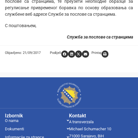
послове са странцима, те преузети неопходне образце за
регулисање привременог боравка по основу образовања са
службене веб адресе Службе за послове са странцима.
С поштовањем,
Служба за послове са странцима
Objavljeno: 21/09/2017
Podijeli
Printaj
Izbornik
Kontakt
O nama
A transverzala
Dokumenti
Michael Schumacher 10
71000 Sarajevo, BiH
Informacije za strance