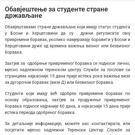
Обавјештење за студенте стране
држављане
Обавјештавамо стране држављане који имају статус студента
у Босни и Херцеговини да су дужни регулисати свој
привремени боравак, уколико намјеравају боравити у Босни и
Херцеговини дуже од времена важења визног или безвизног
боравка.
Захтјев за одобрење привременог боравка се подноси лично,
мјесно надлежном теренском центру Службе за послове са
странцима најкасније 15 дана прије истека рока важења визе
за дугорочни боравак (визе Д) или безвизног боравка.
Студенти који имају већ одобрен привремени боравак по
основу образовања, захтјев за продужење привременог
боравка подносе најраније 60 дана, а најкасније 15 дана прије
истека периода одобреног боравка.
За детаљније информације, можете нас контактирати, или
посјетити мјесно надлежни Теренски Центар Службе за