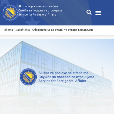
Služba za poslove sa strancima
Служба за послове са странцима
Service for Foreigners’ Affairs
Informacije za strance
Odnosi s javnošću
Javne nabavke
Opća pretraga
Pretraga dostupnih dokumen
Početna
-
Saopštenja
-
Обавјештење за студенте стране држављане