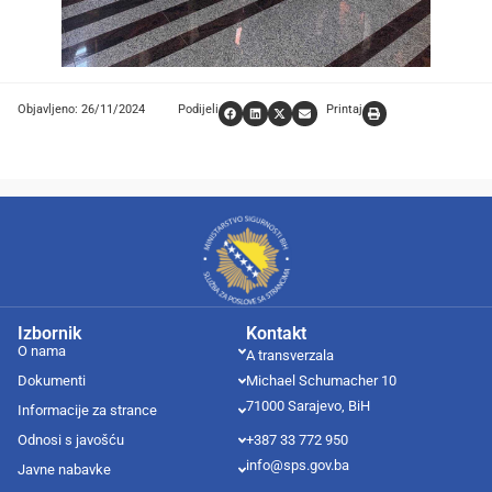
Objavljeno: 26/11/2024
Podijeli
Printaj
Izbornik
Kontakt
O nama
A transverzala
Dokumenti
Michael Schumacher 10
71000 Sarajevo, BiH
Informacije za strance
Odnosi s javošću
+387 33 772 950
info@sps.gov.ba
Javne nabavke