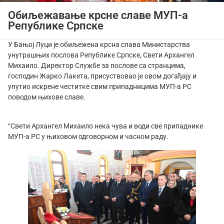
Обиљежавање крсне славе МУП-а
Републике Српске
У Бањој Луци је обиљежена крсна слава Министарства
унутрашњих послова Републике Српске, Свети Архангел
Михаило. Директор Службе за послове са странцима,
господин Жарко Лакета, присуствовао је овом догађају и
упутио искрене честитке свим припадницима МУП-а РС
поводом њихове славе.
“Свети Архангел Михаило нека чува и води све припаднике
МУП-а РС у њиховом одговорном и часном раду.