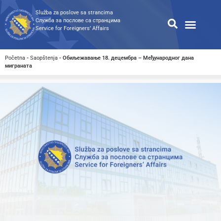
Služba za poslove sa strancima
Служба за послове са странцима
Service for Foreigners’ Affairs
Informacije za strance
Odnosi s javnošću
Javne nabavke
Opća pretraga
Pretraga dostupnih dokumen
Početna
-
Saopštenja
-
Обиљежавање 18. децембра – Међународног дана
миграната