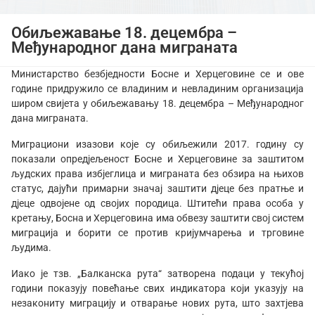
Обиљежавање 18. децембра –
Међународног дана миграната
Министарство безбједности Босне и Херцеговине се и ове
године придружило се владиним и невладиним организација
широм свијета у обиљежавању 18. децембра – Међународног
дана миграната.
Миграциони изазови које су обиљежили 2017. годину су
показали опредјељеност Босне и Херцеговине за заштитом
људских права избјеглица и миграната без обзира на њихов
статус, дајући примарни значај заштити дјеце без пратње и
дјеце одвојене од својих породица. Штитећи права особа у
кретању, Босна и Херцеговина има обвезу заштити свој систем
миграција и борити се против кријумчарења и трговине
људима.
Иако је тзв. „Балканска рута“ затворена подаци у текућој
години показују повећање свих индикатора који указују на
незакониту миграцију и отварање нових рута, што захтјева