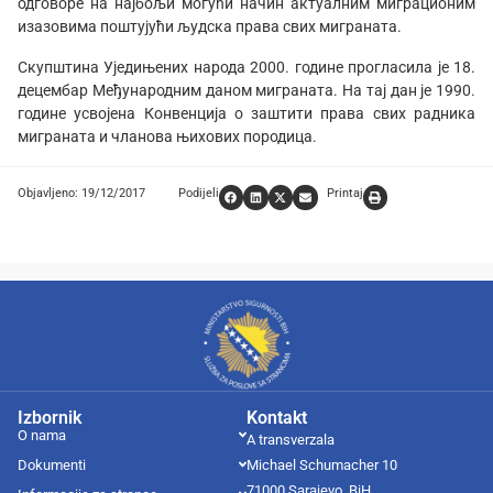
одговоре на најбољи могући начин актуалним миграционим
изазовима поштујући људска права свих миграната.
Скупштина Уједињених народа 2000. године прогласила је 18.
децембар Међународним даном миграната. На тај дан је 1990.
године усвојена Конвенција о заштити права свих радника
миграната и чланова њихових породица.
Objavljeno: 19/12/2017
Podijeli
Printaj
Izbornik
Kontakt
O nama
A transverzala
Dokumenti
Michael Schumacher 10
71000 Sarajevo, BiH