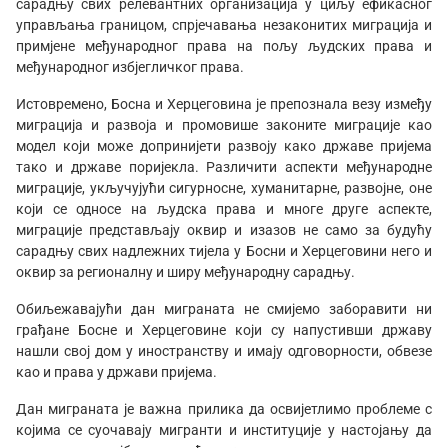
сарадњу свих релевантних организација у циљу ефикасног
управљања границом, спрјечавања незаконитих миграција и
примјене међународног права на пољу људских права и
међународног избјегличког права.
Истовремено, Босна и Херцеговина је препознала везу између
миграција и развоја и промовише законите миграције као
модел који може допринијети развоју како државе пријема
тако и државе поријекла. Различити аспекти међународне
миграције, укључујући сигурносне, хуманитарне, развојне, оне
који се односе на људска права и многе друге аспекте,
миграције представљају оквир и изазов не само за будућу
сарадњу свих надлежних тијела у Босни и Херцеговини него и
оквир за регионалну и ширу међународну сарадњу.
Обиљежавајући дан миграната не смијемо заборавити ни
грађане Босне и Херцеговине који су напустивши државу
нашли свој дом у иностранству и имају одговорности, обвезе
као и права у држави пријема.
Дан миграната је важна прилика да освијетлимо проблеме с
којима се суочавају мигранти и институције у настојању да