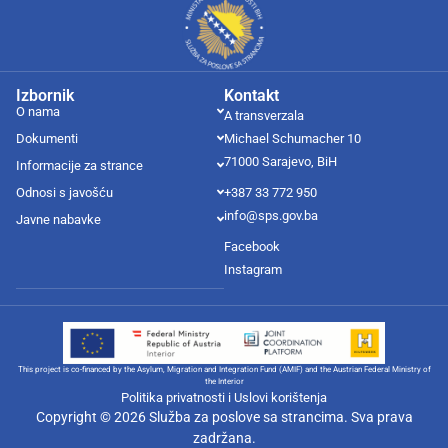
Izbornik
Kontakt
O nama
A transverzala
Dokumenti
Michael Schumacher 10
71000 Sarajevo, BiH
Informacije za strance
Odnosi s javošću
+387 33 772 950
info@sps.gov.ba
Javne nabavke
Facebook
Instagram
This project is co-financed by the Asylum, Migration and Integration Fund (AMIF) and the Austrian Federal Ministry of
the Interior
Politika privatnosti i Uslovi korištenja
Copyright © 2026 Služba za poslove sa strancima. Sva prava
zadržana.