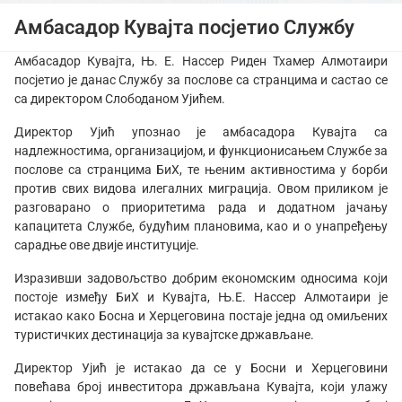
Амбасадор Кувајта посјетио Службу
Амбасадор Кувајта, Њ. Е. Нассер Риден Тхамер Алмотаири
посјетио је данас Службу за послове са странцима и састао се
са директором Слободаном Ујићем.
Директор Ујић упознао је амбасадора Кувајта са
надлежностима, организацијом, и функционисањем Службе за
послове са странцима БиХ, те њеним активностима у борби
против свих видова илегалних миграција. Овом приликом је
разговарано о приоритетима рада и додатном јачању
капацитета Службе, будућим плановима, као и о унапређењу
сарадње ове двије институције.
Изразивши задовољство добрим економским односима који
постоје између БиХ и Кувајта, Њ.Е. Нассер Алмотаири је
истакао како Босна и Херцеговина постаје једна од омиљених
туристичких дестинација за кувајтске држављане.
Директор Ујић је истакао да се у Босни и Херцеговини
повећава број инвеститора држављана Кувајта, који улажу