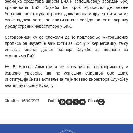
значајна средстава широм БиХ и запошљавају завидан број
држављана БиХ. Служба ће, кроз ефикасно рјешавање
боравишног статуса страних држављана и других питања из
своје надлежности, наставити давати свој допринос и подршку
у раду страних инвеститора у БиХ.
Саговорници су се сложили да је поштовање миграционих
прописа од изузетне важности за Босну и Херцеговину, те су
истакли значај даљег развоја Службе за послове са
странцима БиХ.
Њ. Е. Нассер Алмотаири се захвалио на гостопримству и
изразио увјерење да ће успјешна сарадња ове двије
институције бити настављена, те је позвао директора Службе у
званичну посјету Кувајту.
Objavljeno: 08/02/2017
Podijeli
Printaj