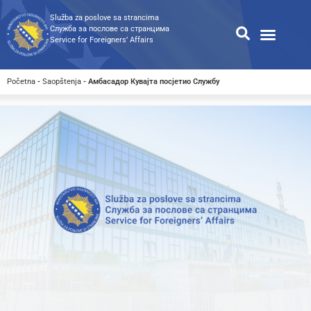
Služba za poslove sa strancima
Служба за послове са странцима
Service for Foreigners’ Affairs
Informacije za strance
Odnosi s javnošću
Javne nabavke
Opća pretraga
Pretraga dostupnih dokumen
Početna
-
Saopštenja
-
Амбасадор Кувајта посјетио Службу