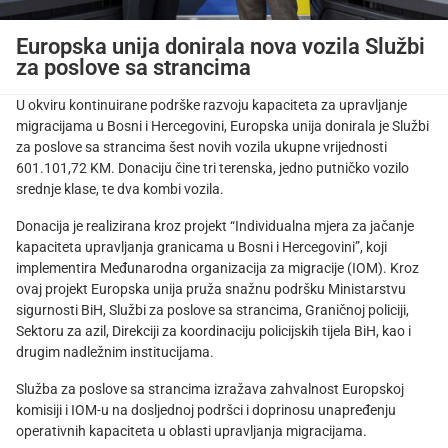
Europska unija donirala nova vozila Službi
za poslove sa strancima
U okviru kontinuirane podrške razvoju kapaciteta za upravljanje
migracijama u Bosni i Hercegovini, Europska unija donirala je Službi
za poslove sa strancima šest novih vozila ukupne vrijednosti
601.101,72 KM. Donaciju čine tri terenska, jedno putničko vozilo
srednje klase, te dva kombi vozila.
Donacija je realizirana kroz projekt “Individualna mjera za jačanje
kapaciteta upravljanja granicama u Bosni i Hercegovini”, koji
implementira Međunarodna organizacija za migracije (IOM). Kroz
ovaj projekt Europska unija pruža snažnu podršku Ministarstvu
sigurnosti BiH, Službi za poslove sa strancima, Graničnoj policiji,
Sektoru za azil, Direkciji za koordinaciju policijskih tijela BiH, kao i
drugim nadležnim institucijama.
Služba za poslove sa strancima izražava zahvalnost Europskoj
komisiji i IOM-u na dosljednoj podršci i doprinosu unapređenju
operativnih kapaciteta u oblasti upravljanja migracijama.