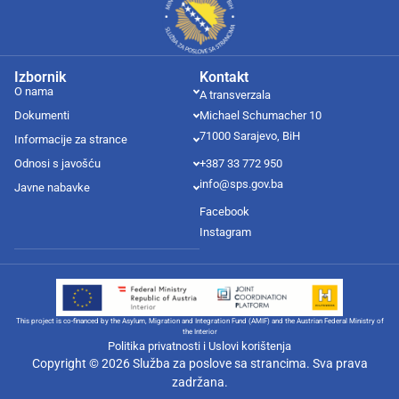
Izbornik
Kontakt
O nama
A transverzala
Dokumenti
Michael Schumacher 10
71000 Sarajevo, BiH
Informacije za strance
Odnosi s javošću
+387 33 772 950
info@sps.gov.ba
Javne nabavke
Facebook
Instagram
This project is co-financed by the Asylum, Migration and Integration Fund (AMIF) and the Austrian Federal Ministry of
the Interior
Politika privatnosti i Uslovi korištenja
Copyright © 2026 Služba za poslove sa strancima. Sva prava
zadržana.