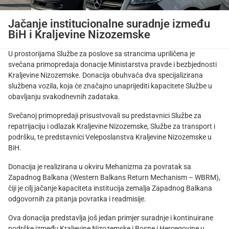
Jačanje institucionalne suradnje između
BiH i Kraljevine Nizozemske
U prostorijama Službe za poslove sa strancima upriličena je
svečana primopredaja donacije Ministarstva pravde i bezbjednosti
Kraljevine Nizozemske. Donacija obuhvaća dva specijalizirana
službena vozila, koja će značajno unaprijediti kapacitete Službe u
obavljanju svakodnevnih zadataka.
Svečanoj primopredaji prisustvovali su predstavnici Službe za
repatrijaciju i odlazak Kraljevine Nizozemske, Službe za transport i
podršku, te predstavnici Veleposlanstva Kraljevine Nizozemske u
BiH.
Donacija je realizirana u okviru Mehanizma za povratak sa
Zapadnog Balkana (Western Balkans Return Mechanism – WBRM),
čiji je cilj jačanje kapaciteta institucija zemalja Zapadnog Balkana
odgovornih za pitanja povratka i readmisije.
Ova donacija predstavlja još jedan primjer suradnje i kontinuirane
podrške između Kraljevine Nizozemske i Bosne i Hercegovine u