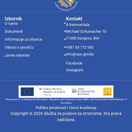
Izbornik
Kontakt
O nama
A transverzala
Dokumenti
Michael Schumacher 10
71000 Sarajevo, BiH
Informacije za strance
Odnosi s javošću
+387 33 772 950
info@sps.gov.ba
Javne nabavke
Facebook
Instagram
This project is co-financed by the Asylum, Migration and Integration Fund (AMIF) and the Austrian Federal Ministry of
the Interior
Politika privatnosti i Uslovi korištenja
Copyright © 2026 Služba za poslove sa strancima. Sva prava
zadržana.