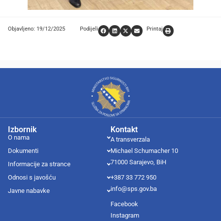
Objavljeno: 19/12/2025
Podijeli
Printaj
Izbornik
Kontakt
O nama
A transverzala
Dokumenti
Michael Schumacher 10
71000 Sarajevo, BiH
Informacije za strance
Odnosi s javošću
+387 33 772 950
info@sps.gov.ba
Javne nabavke
Facebook
Instagram