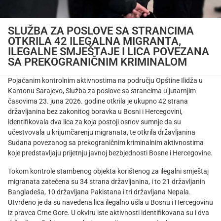
SLUŽBA ZA POSLOVE SA STRANCIMA
OTKRILA 42 ILEGALNA MIGRANTA,
ILEGALNE SMJEŠTAJE I LICA POVEZANA
SA PREKOGRANIČNIM KRIMINALOM
Pojačanim kontrolnim aktivnostima na području Opštine Ilidža u
Kantonu Sarajevo, Služba za poslove sa strancima u jutarnjim
časovima 23. juna 2026. godine otkrila je ukupno 42 strana
državljanina bez zakonitog boravka u Bosni i Hercegovini,
identifikovala dva lica za koja postoji osnov sumnje da su
učestvovala u krijumčarenju migranata, te otkrila državljanina
Sudana povezanog sa prekograničnim kriminalnim aktivnostima
koje predstavljaju prijetnju javnoj bezbjednosti Bosne i Hercegovine.
Tokom kontrole stambenog objekta korištenog za ilegalni smještaj
migranata zatečena su 34 strana državljanina, i to 21 državljanin
Bangladeša, 10 državljana Pakistana i tri državljana Nepala.
Utvrđeno je da su navedena lica ilegalno ušla u Bosnu i Hercegovinu
iz pravca Crne Gore. U okviru iste aktivnosti identifikovana su i dva