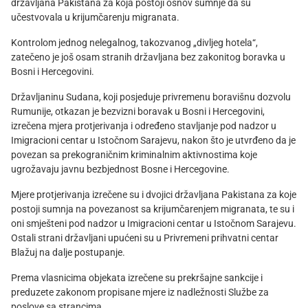
državljana Pakistana za koja postoji osnov sumnje da su
učestvovala u krijumčarenju migranata.
Kontrolom jednog nelegalnog, takozvanog „divljeg hotela“,
zatečeno je još osam stranih državljana bez zakonitog boravka u
Bosni i Hercegovini.
Državljaninu Sudana, koji posjeduje privremenu boravišnu dozvolu
Rumunije, otkazan je bezvizni boravak u Bosni i Hercegovini,
izrečena mjera protjerivanja i određeno stavljanje pod nadzor u
Imigracioni centar u Istočnom Sarajevu, nakon što je utvrđeno da je
povezan sa prekograničnim kriminalnim aktivnostima koje
ugrožavaju javnu bezbjednost Bosne i Hercegovine.
Mjere protjerivanja izrečene su i dvojici državljana Pakistana za koje
postoji sumnja na povezanost sa krijumčarenjem migranata, te su i
oni smješteni pod nadzor u Imigracioni centar u Istočnom Sarajevu.
Ostali strani državljani upućeni su u Privremeni prihvatni centar
Blažuj na dalje postupanje.
Prema vlasnicima objekata izrečene su prekršajne sankcije i
preduzete zakonom propisane mjere iz nadležnosti Službe za
poslove sa strancima.