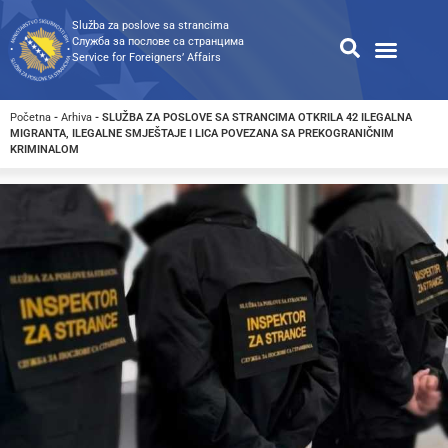
Služba za poslove sa strancima
Служба за послове са странцима
Service for Foreigners’ Affairs
Informacije za strance
Odnosi s javnošću
Javne nabavke
Opća pretraga
Pretraga dostupnih dokumen
Početna
-
Arhiva
-
SLUŽBA ZA POSLOVE SA STRANCIMA OTKRILA 42 ILEGALNA
MIGRANTA, ILEGALNE SMJEŠTAJE I LICA POVEZANA SA PREKOGRANIČNIM
KRIMINALOM