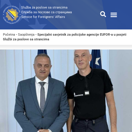
Služba za poslove sa strancima
Служба за послове са странцима
Service for Foreigners’ Affairs
Informacije za strance
Odnosi s javnošću
Javne nabavke
Opća pretraga
Pretraga dostupnih dokumen
Početna
-
Saopštenja
-
Specijalni savjetnik za policijske agencije EUFOR-a u posjeti
Službi za poslove sa strancima