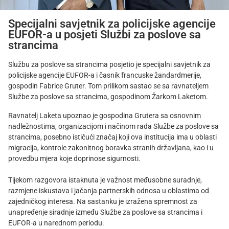
Specijalni savjetnik za policijske agencije
EUFOR-a u posjeti Službi za poslove sa
strancima
Službu za poslove sa strancima posjetio je specijalni savjetnik za
policijske agencije EUFOR-a i časnik francuske žandardmerije,
gospodin Fabrice Gruter. Tom prilikom sastao se sa ravnateljem
Službe za poslove sa strancima, gospodinom Žarkom Laketom.
Ravnatelj Laketa upoznao je gospodina Grutera sa osnovnim
nadležnostima, organizacijom i načinom rada Službe za poslove sa
strancima, posebno ističući značaj koji ova institucija ima u oblasti
migracija, kontrole zakonitnog boravka stranih državljana, kao i u
provedbu mjera koje doprinose sigurnosti.
Tijekom razgovora istaknuta je važnost međusobne suradnje,
razmjene iskustava i jačanja partnerskih odnosa u oblastima od
zajedničkog interesa. Na sastanku je izražena spremnost za
unapređenje siradnje između Službe za poslove sa strancima i
EUFOR-a u narednom periodu.