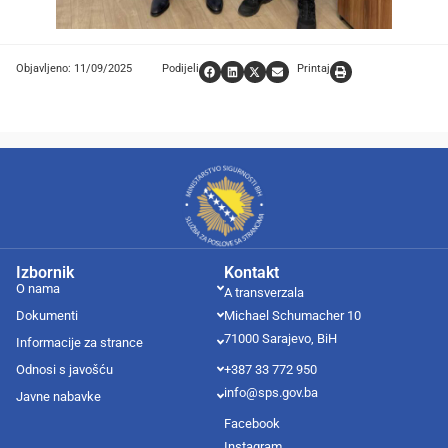
Objavljeno: 11/09/2025
Podijeli
Printaj
Izbornik
Kontakt
O nama
A transverzala
Dokumenti
Michael Schumacher 10
71000 Sarajevo, BiH
Informacije za strance
Odnosi s javošću
+387 33 772 950
info@sps.gov.ba
Javne nabavke
Facebook
Instagram