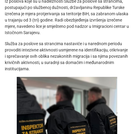
Iz poslova koje su u nadležnosti Službe za poslove sa strancima,
postupajući po službenoj dužnosti, državljaninu Republike Turske
izrečena je mjera protjerivanja sa teritorije BiH, sa zabranom ulaska
u trajanju od 3 (tri) godine. Radi obezbjeđenja izvršenja izrečene
mjere, navedeno lice je smješteno pod nadzor u Imigracioni centar u
Istočnom Sarajevu.
Služba za poslove sa strancima nastaviće i u narednom periodu
provoditi intezivne aktivnosti usmjerene na identifikaciju, otkrivanje
i sprečavanje svih oblika nezakonitih migracija i sa njima povezanih
krivičnih aktivnosti, u suradnji sa domaćim i međunarodnim
institucijama.