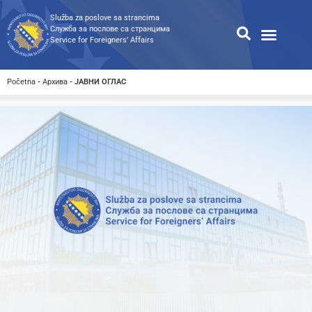
Služba za poslove sa strancima
Служба за послове са странцима
Service for Foreigners’ Affairs
Информације за странце
Односи с јавношћу
Јавне набавке
Општа претрага
Претрага доступних докумен
Početna
-
Архива
-
ЈАВНИ ОГЛАС