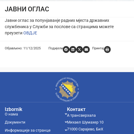
ЈАВНИ ОГЛАС
Јавни оглас за попунјаванје радних мјеста државних
службеника у Служби за послове са странцима можете
преузети
OВДЈЕ
Објављено: 11/12/2025
Подијели
Принтај
Izbornik
Контакт
О нама
А трансверзала
Документи
Михаел Шумахер 10
71000 Сарајево, БиХ
Информације за странце