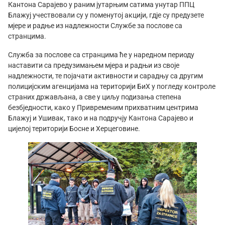
Кантона Сарајево у раним јутарњим сатима унутар ППЦ
Блажуј учествовали су у поменутој акцији, гдје су предузете
мјере и радње из надлежности Службе за послове са
странцима.
Служба за послове са странцима ће у наредном периоду
наставити са предузимањем мјера и радњи из своје
надлежности, те појачати активности и сарадњу са другим
полицијским агенцијама на територији БиХ у погледу контроле
страних држављана, а све у циљу подизања степена
безбједности, како у Привременим прихватним центрима
Блажуј и Ушивак, тако и на подручју Кантона Сарајево и
цијелој територији Босне и Херцеговине.