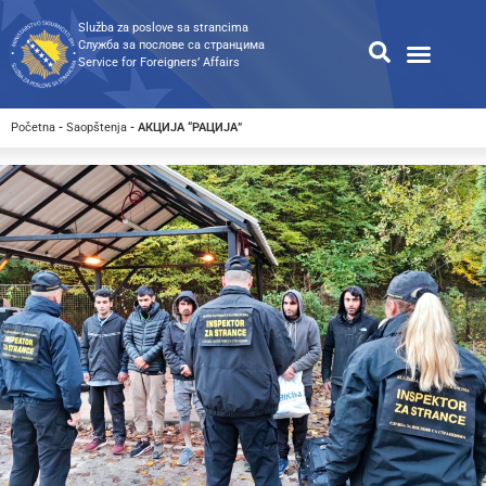
Služba za poslove sa strancima
Служба за послове са странцима
Service for Foreigners’ Affairs
Informacije za strance
Odnosi s javnošću
Javne nabavke
Opća pretraga
Pretraga dostupnih dokumen
Početna
-
Saopštenja
-
АКЦИЈА “РАЦИЈА”