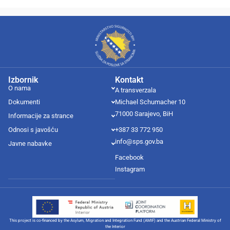
Izbornik
Kontakt
O nama
A transverzala
Dokumenti
Michael Schumacher 10
71000 Sarajevo, BiH
Informacije za strance
Odnosi s javošću
+387 33 772 950
info@sps.gov.ba
Javne nabavke
Facebook
Instagram
This project is co-financed by the Asylum, Migration and Integration Fund (AMIF) and the Austrian Federal Ministry of
the Interior