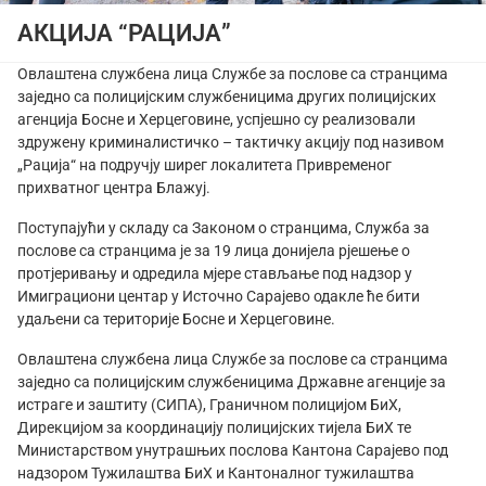
АКЦИЈА “РАЦИЈА”
Овлаштена службена лица Службе за послове са странцима
заједно са полицијским службеницима других полицијских
агенција Босне и Херцеговине, успјешно су реализовали
здружену криминалистичко – тактичку акцију под називом
„Рација“ на подручју ширег локалитета Привременог
прихватног центра Блажуј.
Поступајући у складу са Законом о странцима, Служба за
послове са странцима је за 19 лица донијела рјешење о
протјеривању и одредила мјере стављање под надзор у
Имиграциони центар у Источно Сарајево одакле ће бити
удаљени са територије Босне и Херцеговине.
Овлаштена службена лица Службе за послове са странцима
заједно са полицијским службеницима Државне агенције за
истраге и заштиту (СИПА), Граничном полицијом БиХ,
Дирекцијом за координацију полицијских тијела БиХ те
Министарством унутрашњих послова Кантона Сарајево под
надзором Тужилаштва БиХ и Кантоналног тужилаштва