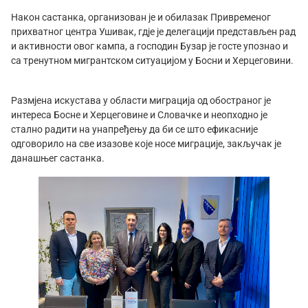
Након састанка, организован је и обилазак Привременог
прихватног центра Ушивак, гдје је делегацији представљен рад
и активности овог кампа, а господин Бузар је госте упознао и
са тренутном мигрантском ситуацијом у Босни и Херцеговини.
Размјена искустава у области миграција од обостраног је
интереса Босне и Херцеговине и Словачке и неопходно је
стално радити на унапређењу да би се што ефикасније
одговорило на све изазове које носе миграције, закључак је
данашњег састанка.