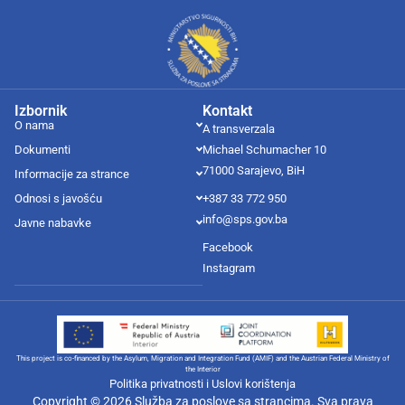
Izbornik
Kontakt
O nama
A transverzala
Dokumenti
Michael Schumacher 10
71000 Sarajevo, BiH
Informacije za strance
Odnosi s javošću
+387 33 772 950
info@sps.gov.ba
Javne nabavke
Facebook
Instagram
This project is co-financed by the Asylum, Migration and Integration Fund (AMIF) and the Austrian Federal Ministry of
the Interior
Politika privatnosti i Uslovi korištenja
Copyright © 2026 Služba za poslove sa strancima. Sva prava