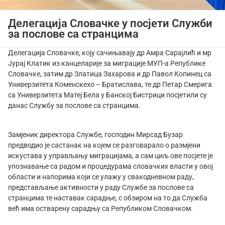
Делегација Словачке у посјети Служби
за послове са странцима
Делегација Словачке, коју сачињавају др Амра Сарајлић и мр
Јурај Клатик из канцеларије за миграције МУП-а Републике
Словачке, затим др Златица Захарова и др Павол Копинец са
Универзитета Коменскехо – Братислава, те др Петар Смерига
са Универзитета Матеј Бела у Банској Бистрици посјетили су
данас Службу за послове са странцима.
Замјеник директора Службе, господин Мирсад Бузар
предводио је састанак на којем се разговарало о размјени
искустава у управљању миграцијама, а сам циљ ове посјете је
упознавање са радом и процедурама словачких власти у овој
области и напорима који се улажу у свакодневном раду,
представљање активности у раду Службе за послове са
странцима те наставак сарадње, с обзиром на то да Служба
већ има остварену сарадњу са Републиком Словачком.