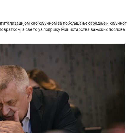
 дигитализацијом као кључном за побољшање сарадње и кључног
повратком, а све то уз подршку Министарства вањских послова