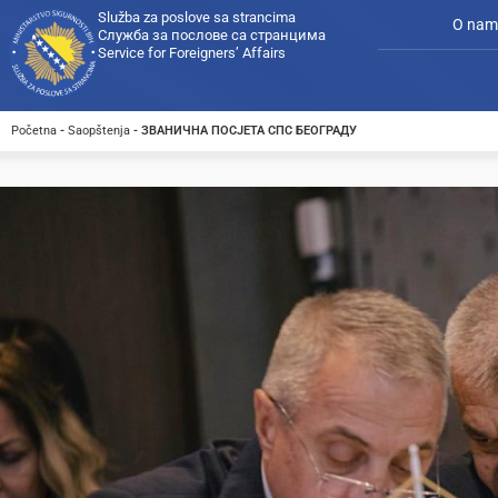
Služba za poslove sa strancima
O nam
Служба за послове са странцима
Service for Foreigners’ Affairs
Početna
-
Saopštenja
-
ЗВАНИЧНА ПОСЈЕТА СПС БЕОГРАДУ