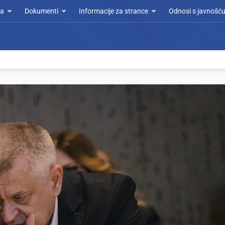
a
Dokumenti
Informacije za strance
Odnosi s javnošć