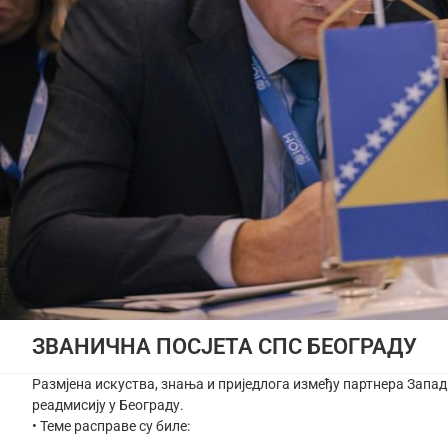
ЗВАНИЧНА ПОСЈЕТА СПС БЕОГРАДУ
Размјена искуства, знања и приједлога између партнера Запад
реадмисију у Београду.
• Теме расправе су биле: