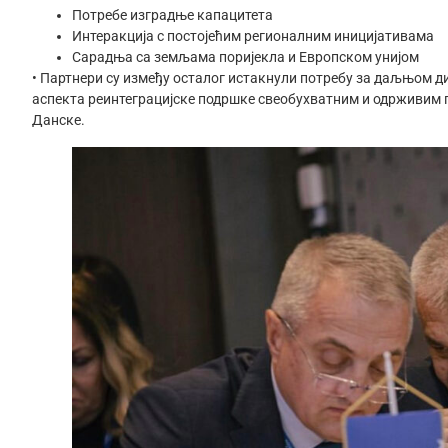
Потребе изградње капацитета
Интеракција с постојећим регионалним иницијативама
Сарадња са земљама поријекла и Европском унијом
• Партнери су између осталог истакнули потребу за даљњом
аспекта реинтеграцијске подршке свеобухватним и одрживим 
Данске.