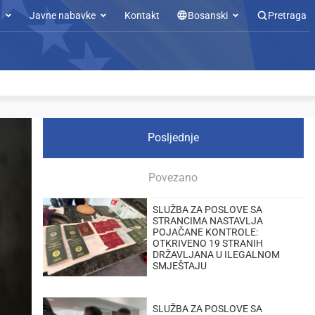
u
Javne nabavke
Kontakt
Bosanski
Pretraga
Posljednje
Povezano
SLUŽBA ZA POSLOVE SA
STRANCIMA NASTAVLJA
POJAČANE KONTROLE:
OTKRIVENO 19 STRANIH
DRŽAVLJANA U ILEGALNOM
SMJEŠTAJU
SLUŽBA ZA POSLOVE SA