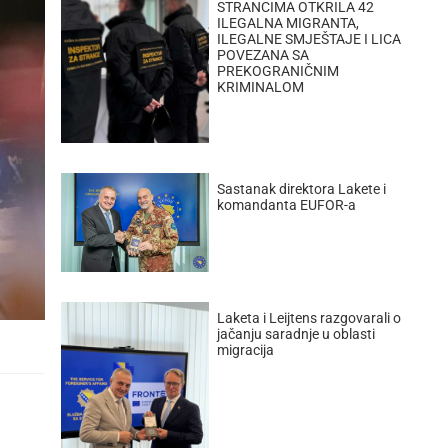
STRANCIMA OTKRILA 42
ILEGALNA MIGRANTA,
ILEGALNE SMJEŠTAJE I LICA
POVEZANA SA
PREKOGRANIČNIM
KRIMINALOM
Sastanak direktora Lakete i
komandanta EUFOR-a
Laketa i Leijtens razgovarali o
jačanju saradnje u oblasti
migracija