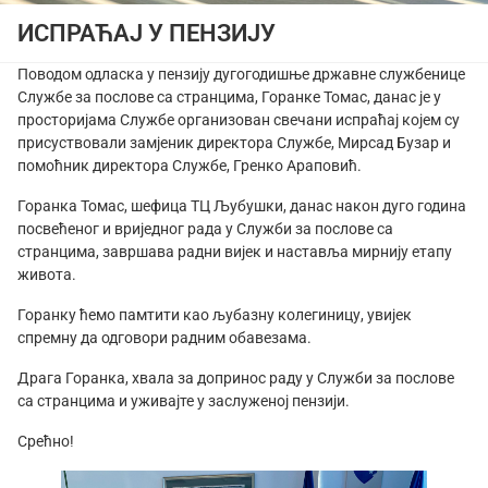
ИСПРАЋАЈ У ПЕНЗИЈУ
Поводом одласка у пензију дугогодишње државне службенице
Службе за послове са странцима, Горанке Томас, данас је у
просторијама Службе организован свечани испраћај којем су
присуствовали замјеник директора Службе, Мирсад Бузар и
помоћник директора Службе, Гренко Араповић.
Горанка Томас, шефица ТЦ Љубушки, данас након дуго година
посвећеног и вриједног рада у Служби за послове са
странцима, завршава радни вијек и наставља мирнију етапу
живота.
Горанку ћемо памтити као љубазну колегиницу, увијек
спремну да одговори радним обавезама.
Драга Горанка, хвала за допринос раду у Служби за послове
са странцима и уживајте у заслуженој пензији.
Срећно!