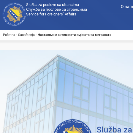
Služba za poslove sa strancima
O nam
Служба за послове са странцима
Service for Foreigners’ Affairs
Početna
-
Saopštenja
-
Настављене активности смјештања миграната