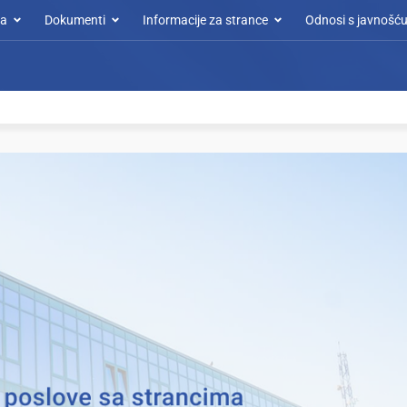
a
Dokumenti
Informacije za strance
Odnosi s javnošć