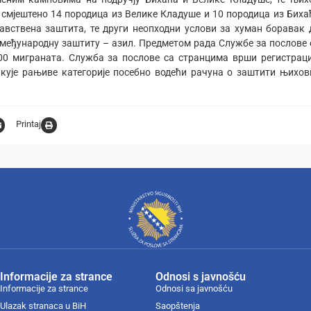
ти смјештено 14 породица из Велике Кладуше и 10 породица из Биха
равствена заштита, те други неопходни услови за хуман боравак 
а међународну заштиту – азил. Предметом рада Службе за послове 
200 миграната. Служба за послове са странцима врши регистраци
икује рањиве категорије посебно водећи рачуна о заштити њихов
Printaj
Informacije za strance
Odnosi s javnošću
Informacije za strance
Odnosi sa javnošću
Ulazak stranaca u BiH
Saopštenja