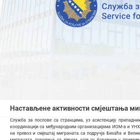
Настављене активности смјештања ми
Служба за послове са странцима, уз асистенцију припадн
координацији са међународним организацијама ИОМ-а и УНХЦ
на превоз и смјештај миграната са подручја Бихаћа и Вели
миграната, породица са дјецом, које су боравиле у привр