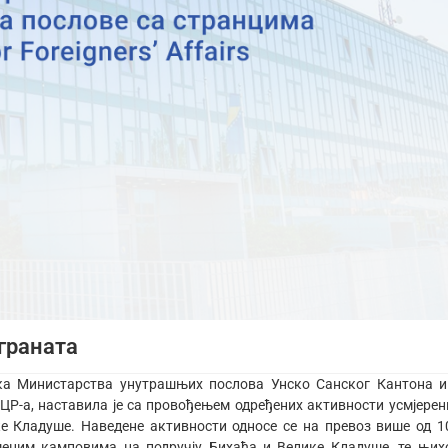
граната
ика Министарства унутрашњих послова Унско Санског Кантонa и
Р-а, наставила је са провођењем одређених активности усмјерен
ке Кладуше. Наведене активности односе се на превоз више од 1
еменим камповима на подручју Бихаћа и Велике Кладуше, те њих