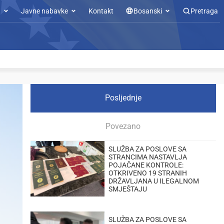
u
Javne nabavke
Kontakt
Bosanski
Pretraga
Posljednje
Povezano
SLUŽBA ZA POSLOVE SA
STRANCIMA NASTAVLJA
POJAČANE KONTROLE:
OTKRIVENO 19 STRANIH
DRŽAVLJANA U ILEGALNOM
SMJEŠTAJU
SLUŽBA ZA POSLOVE SA