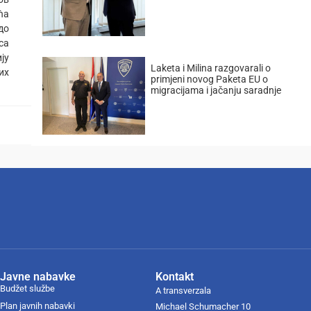
ћа
до
са
ју
Laketa i Milina razgovarali o
их
primjeni novog Paketa EU o
migracijama i jačanju saradnje
Javne nabavke
Kontakt
Budžet službe
A transverzala
Plan javnih nabavki
Michael Schumacher 10