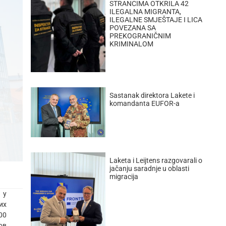
STRANCIMA OTKRILA 42
ILEGALNA MIGRANTA,
ILEGALNE SMJEŠTAJE I LICA
POVEZANA SA
PREKOGRANIČNIM
KRIMINALOM
Sastanak direktora Lakete i
komandanta EUFOR-a
Laketa i Leijtens razgovarali o
jačanju saradnje u oblasti
migracija
 у
их
00
ов