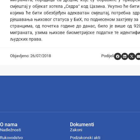
смјештај у објекат хотела „Седра“ код Цазина. Укупно ће би
којима ће бити обезбјеђен адекватан смјештај, потребна зд
рјешавања њиховог статуса у БиХ, по поднесеном захтјеву з
странцима, од почетка године до данас, било је више од 9
миграната, узима њихове биометријске податке те идентиф
људских права.
Objavljeno: 26/07/2018
Podijeli
O nama
Dokumenti
Nadležnosti
Zakoni
Rukovodstvo
Podzakonski akti