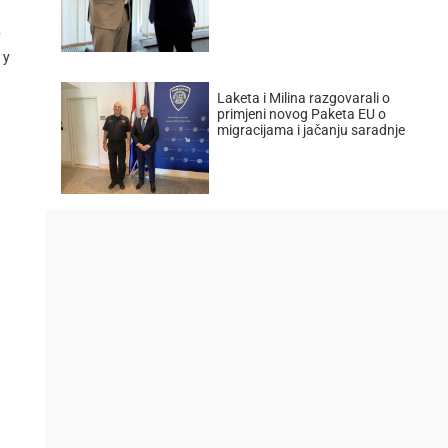
у
 у
Laketa i Milina razgovarali o
primjeni novog Paketa EU o
migracijama i jačanju saradnje