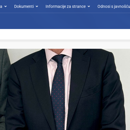
a
Dokumenti
Informacije za strance
Odnosi s javnošć