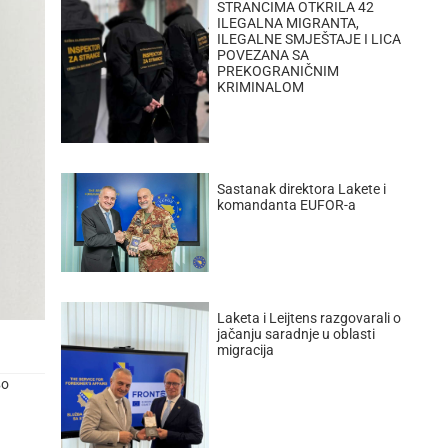
STRANCIMA OTKRILA 42
ILEGALNA MIGRANTA,
ILEGALNE SMJEŠTAJE I LICA
POVEZANA SA
PREKOGRANIČNIM
KRIMINALOM
Sastanak direktora Lakete i
komandanta EUFOR-a
Laketa i Leijtens razgovarali o
jačanju saradnje u oblasti
migracija
во