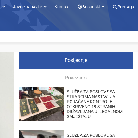
u
Javne nabavke
Kontakt
Bosanski
Pretraga
Posljednje
Povezano
SLUŽBA ZA POSLOVE SA
STRANCIMA NASTAVLJA
POJAČANE KONTROLE:
OTKRIVENO 19 STRANIH
DRŽAVLJANA U ILEGALNOM
SMJEŠTAJU
SLUŽBA ZA POSLOVE SA