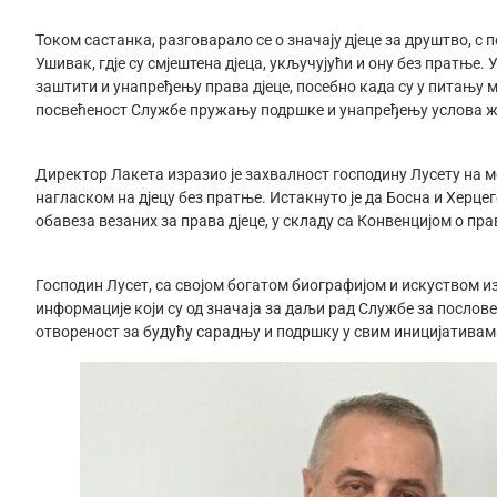
Током састанка, разговарало се о значају дјеце за друштво, 
Ушивак, гдје су смјештена дјеца, укључујући и ону без пратње.
заштити и унапређењу права дјеце, посебно када су у питању 
посвећеност Службе пружању подршке и унапређењу услова ж
Директор Лакета изразио је захвалност господину Лусету на м
нагласком на дјецу без пратње. Истакнуто је да Босна и Хер
обавеза везаних за права дјеце, у складу са Конвенцијом о пра
Господин Лусет, са својом богатом биографијом и искуством из 
информације који су од значаја за даљи рад Службе за послов
отвореност за будућу сарадњу и подршку у свим иницијативама 