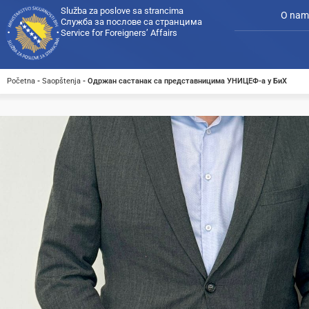
Služba za poslove sa strancima
O nam
Служба за послове са странцима
Service for Foreigners’ Affairs
Početna
-
Saopštenja
-
Одржан састанак са представницима УНИЦЕФ-а у БиХ