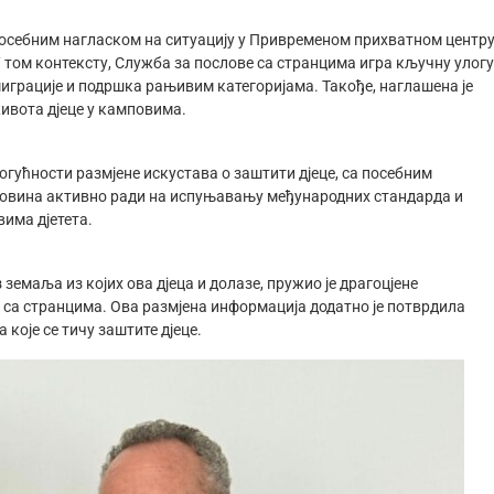
с посебним нагласком на ситуацију у Привременом прихватном центр
 У том контексту, Служба за послове са странцима игра кључну улогу
миграције и подршка рањивим категоријама. Такође, наглашена је
ивота дјеце у камповима.
огућности размјене искустава о заштити дјеце, са посебним
цеговина активно ради на испуњавању међународних стандарда и
вима дјетета.
земаља из којих ова дјеца и долазе, пружио је драгоцјене
е са странцима. Ова размјена информација додатно је потврдила
које се тичу заштите дјеце.