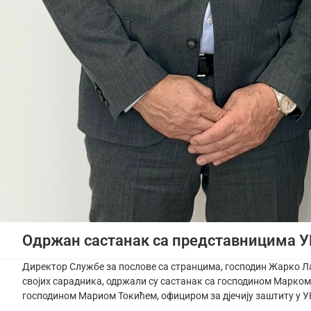
Одржан састанак са представницима 
Директор Службе за послове са странцима, господин Жарко Ла
својих сарадника, одржали су састанак са господином Марком
господином Мариом Токићем, официром за дјечију заштиту у 