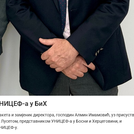
УНИЦЕФ-а у БиХ
кета и замјеник директора, господин Алмин Имамовић, уз присуст
 Лусетом, представником УНИЦЕФ-а у Босни и Херцеговини, и
УНИЦЕФ-у.