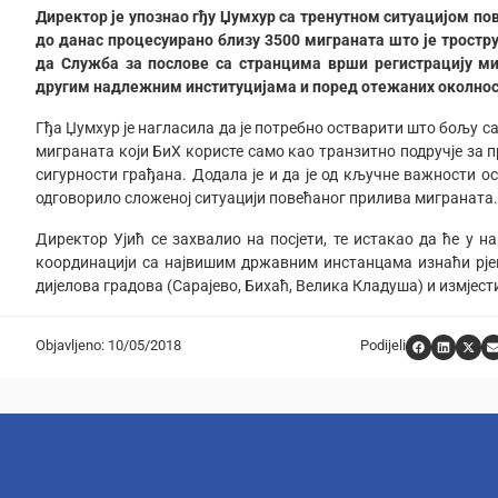
Директор је упознао гђу Џумхур са тренутном ситуацијом пов
до данас процесуирано близу 3500 миграната што је трострук
да Служба за послове са странцима врши регистрацију миг
другим надлежним институцијама и поред отежаних околнос
Гђа Џумхур је нагласила да је потребно остварити што бољу 
миграната који БиХ користе само као транзитно подручје за п
сигурности грађана. Додала је и да је од кључне важности 
одговорило сложеној ситуацији повећаног прилива миграната.
Директор Ујић се захвалио на посјети, те истакао да ће у 
координацији са највишим државним инстанцама изнаћи рјеш
дијелова градова (Сарајево, Бихаћ, Велика Кладуша) и измјест
Objavljeno: 10/05/2018
Podijeli