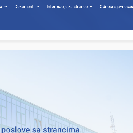
a
Dokumenti
Informacije za strance
Odnosi s javnošć