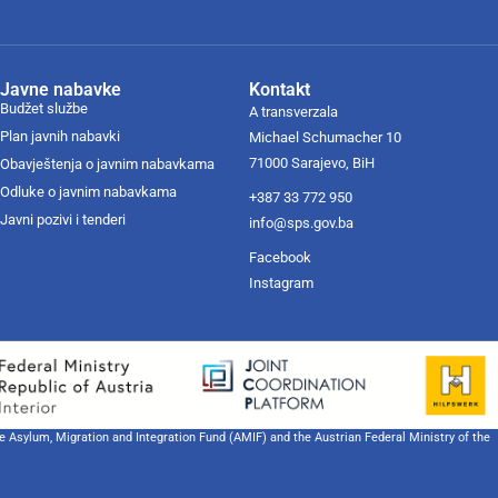
Javne nabavke
Kontakt
Budžet službe
A transverzala
Plan javnih nabavki
Michael Schumacher 10
71000 Sarajevo, BiH
Obavještenja o javnim nabavkama
Odluke o javnim nabavkama
+387 33 772 950
Javni pozivi i tenderi
info@sps.gov.ba
Facebook
Instagram
he Asylum, Migration and Integration Fund (AMIF) and the Austrian Federal Ministry of the