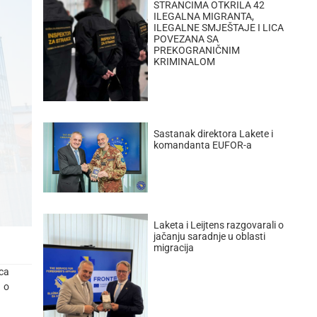
STRANCIMA OTKRILA 42
ILEGALNA MIGRANTA,
ILEGALNE SMJEŠTAJE I LICA
POVEZANA SA
PREKOGRANIČNIM
KRIMINALOM
Sastanak direktora Lakete i
komandanta EUFOR-a
Laketa i Leijtens razgovarali o
jačanju saradnje u oblasti
migracija
са
 о