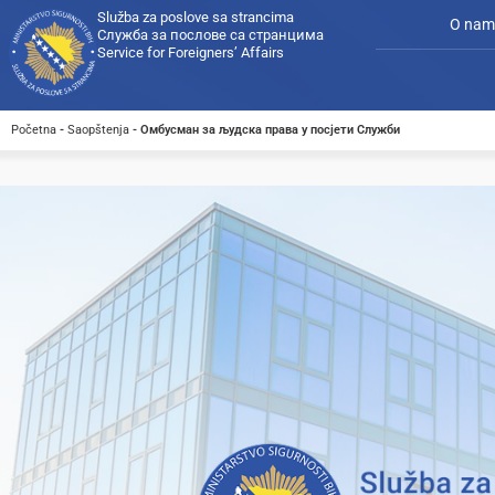
Služba za poslove sa strancima
O nam
Служба за послове са странцима
Service for Foreigners’ Affairs
Početna
-
Saopštenja
-
Омбусман за људска права у посјети Служби