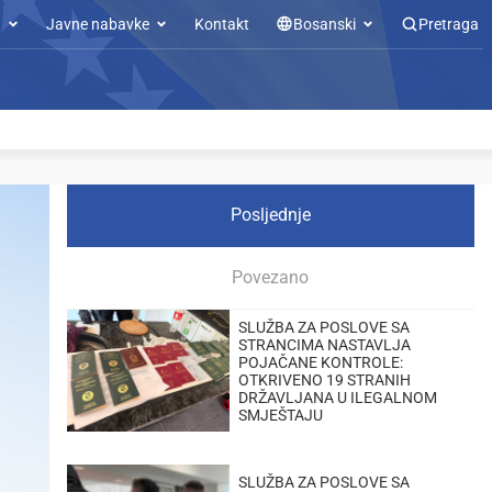
u
Javne nabavke
Kontakt
Bosanski
Pretraga
Posljednje
Povezano
SLUŽBA ZA POSLOVE SA
STRANCIMA NASTAVLJA
POJAČANE KONTROLE:
OTKRIVENO 19 STRANIH
DRŽAVLJANA U ILEGALNOM
SMJEŠTAJU
SLUŽBA ZA POSLOVE SA