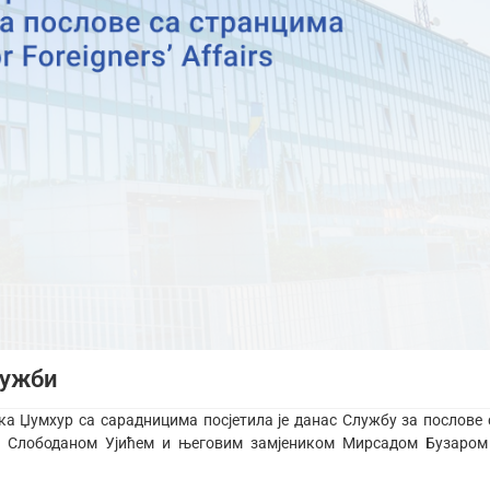
лужби
а Џумхур са сарадницима посјетила је данас Службу за послове 
м Слободаном Ујићем и његовим замјеником Мирсадом Бузаром