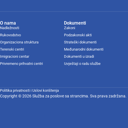
O nama
Dokumenti
Nadležnosti
Zakoni
Rukovodstvo
Podzakonski akti
Organizaciona struktura
Strateški dokumenti
Terenski centri
Međunarodni dokumenti
Imigracioni centar
Dokumenti u izradi
Privremeno prihvatni centri
Izvještaji o radu službe
Politika privatnosti i Uslovi korištenja
Copyright © 2026 Služba za poslove sa strancima. Sva prava zadržana.