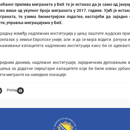
ећаног прилива миграната у БиХ те је истакао да је само од јануа
о више од укупног броја миграната у 2017. години. Ујић је истак
раната, те узима биометријске податке, настојећи да заједно 
ти, управља миграцијама у БиХ.
сарадњу између надлежних институција у циљу заштите људских пра
релазак у земље Европске уније, али и да се мора водити рачуна и
оснаживање капацитета надлежних институција како би се адекват
наредним данима, надлежне институције, заједничким дјеловањем и
ења за додатне смјештајне капацитете који би били изван урбан
ити мигранте на наведене локације.
Printaj