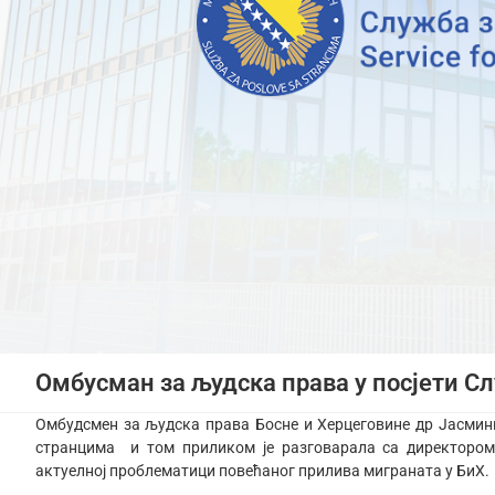
Омбусман за људска права у посјети С
Омбудсмен за људска права Босне и Херцеговине др Јасминк
странцима и том приликом је разговарала са директоро
актуелној проблематици повећаног прилива миграната у БиХ.