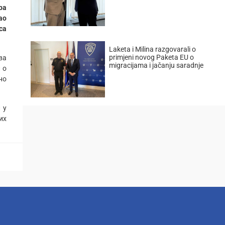
ра
ао
са
Laketa i Milina razgovarali o
primjeni novog Paketa EU o
ва
migracijama i jačanju saradnje
 о
но
 у
их