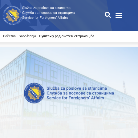
Služba za poslove sa strancima
Служба за послове са странцима
Service for Foreigners’ Affairs
Informacije za strance
Odnosi s javnošću
Javne nabavke
Opća pretraga
Pretraga dostupnih dokumen
Početna
-
Saopštenja
-
Пуштен у рад систем еСтранац.ба